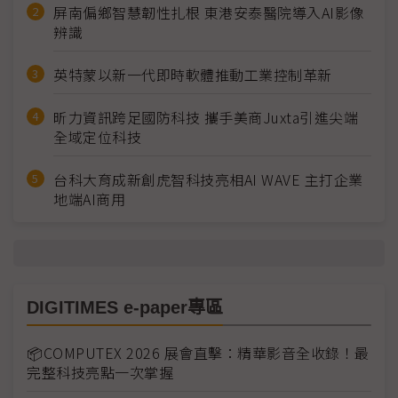
屏南偏鄉智慧韌性扎根 東港安泰醫院導入AI影像
辨識
英特蒙以新一代即時軟體推動工業控制革新
昕力資訊跨足國防科技 攜手美商Juxta引進尖端
全域定位科技
台科大育成新創虎智科技亮相AI WAVE 主打企業
地端AI商用
DIGITIMES e-paper專區
📦COMPUTEX 2026 展會直擊：精華影音全收錄！最
完整科技亮點一次掌握