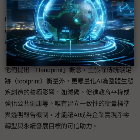
會價值。
而在「AI賦能的衡量與承諾」主題對談中，與
談者則強調，AI的效益應不僅限於提升企業內
部效率，更應擴及對客戶、社會與環境的正面
貢獻。
他們提出「Handprint」概念，主張除傳統碳足
跡（footprint）衡量外，更應量化AI為整體生態
系創造的積極影響，如減碳、促進教育平權或
強化公共健康等。唯有建立一致性的衡量標準
與透明報告機制，才能讓AI成為企業實現淨零
轉型與永續發展目標的可信助力。