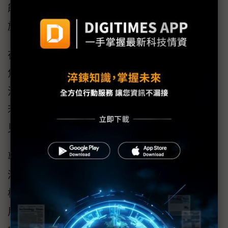
能源消耗，未來發展須仰賴政策引導與基礎設
施整合，實現能源效率與產業發展的平衡。
在「AI賦能的組織治理」場次中，與談者則聚
焦於AI在決策與公共服務中快速滲透所引發的
治理挑戰。AI技術發展速度遠超過現行法規，
若缺乏適當行為準則與協作機制，恐將加劇偏
見、歧視與隱私侵害等風險。
專家呼籲，以「負責任AI」為核心理念，建立
涵蓋政策制定、技術審查與實務導引的制度架
構，推動多方利害關係人參與治理，確保AI應
用在合法、法遵的同時，也承擔倫理責任與社