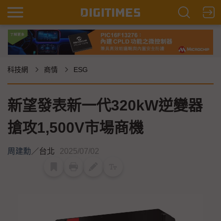
科技網
商情
ESG
新望發表新一代320kW逆變器
搶攻1,500V市場商機
周建勳
／
台北
2025/07/02