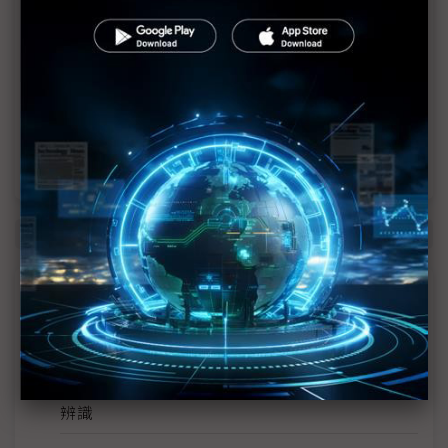
英特爾EMIB良率達標 聯發科第2代ASIC產品
2028準時量產
SpaceX晶片採購大轉向 Elon Musk捨超微全面
採用NVIDIA
光進銅退更明確？ 聯發科估SerDes 448G為銅
線「最終戰場」
商情焦點
系統內部電路中 主晶片內部電源提供EOS防護
屏南偏鄉智慧韌性扎根 東港安泰醫院導入AI影像
辨識