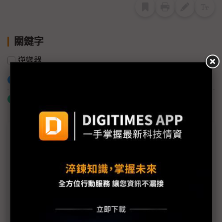
關鍵字
逆變器
加入已選取到「關鍵字追蹤」
什麼是「關鍵字追蹤」
近７天熱門報導
MLCC訂單過熱、出貨比創高 村田示警全球AI基
建熱潮將趨緩
2027全年記憶體產能提前售罄 買家「祕而不
宣」只怕買不夠