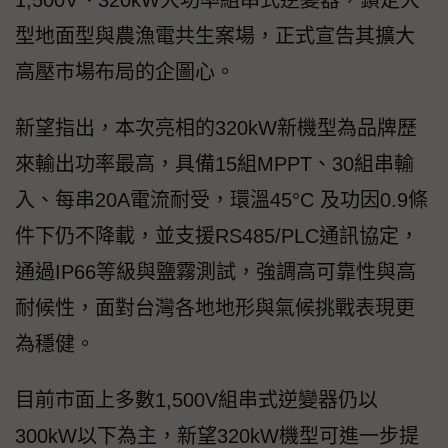
1,500V、320kW大功率組串式逆變器，鎖定大
型地面型與農漁電共生案場，正式宣告其擴大
高壓市場布局的企圖心。
新望指出，本次亮相的320kW新機型為品牌歷
來輸出功率最高，具備15組MPPT、30組串輸
入、每串20A電流耐受，環溫45°C 及功因0.9條
件下仍不降載，並支援RS485/PLC通訊協定，
通過IP66等級與鹽霧測試，強調高可靠性與高
耐候性，面對台灣各地地形與氣候挑戰表現更
為穩健。
目前市面上多數1,500V組串式逆變器仍以
300kW以下為主，新望320kW機型可進一步提