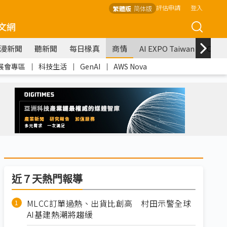
評估申請
登入
繁體版
简体版
文網
漫新聞
聽新聞
每日椽真
商情
AI EXPO Taiwan
COM
展會專區
｜
科技生活
｜
GenAI
｜
AWS Nova
近７天熱門報導
MLCC訂單過熱、出貨比創高 村田示警全球
AI基建熱潮將趨緩