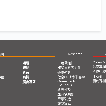
Research
技網
Colley &
議題
車用零組件
名家專欄
亞
觀點
HPC關鍵零組件
科技行腳
影音
邊緣運算
作者群
中國
商情
化合物/功率半導體
關於專欄
Green Tech
展會專區
EV Focus
新興科技
亞洲供應鏈
智慧製造
智慧家庭