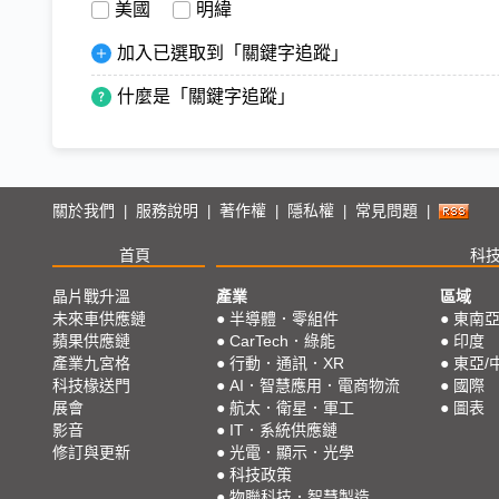
美國
明緯
加入已選取到「關鍵字追蹤」
什麼是「關鍵字追蹤」
關於我們
服務說明
著作權
隱私權
常見問題
|
|
|
|
|
首頁
科
晶片戰升溫
產業
區域
未來車供應鏈
●
半導體．零組件
●
東南
蘋果供應鏈
●
CarTech．綠能
●
印度
產業九宮格
●
行動．通訊．XR
●
東亞/
科技椽送門
●
AI．智慧應用．電商物流
●
國際
展會
●
航太．衛星．軍工
●
圖表
影音
●
IT．系統供應鏈
修訂與更新
●
光電．顯示．光學
●
科技政策
●
物聯科技．智慧製造