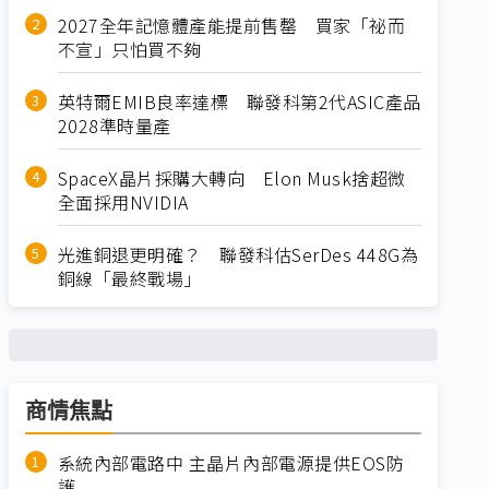
2027全年記憶體產能提前售罄 買家「祕而
不宣」只怕買不夠
英特爾EMIB良率達標 聯發科第2代ASIC產品
2028準時量產
SpaceX晶片採購大轉向 Elon Musk捨超微
全面採用NVIDIA
光進銅退更明確？ 聯發科估SerDes 448G為
銅線「最終戰場」
商情焦點
系統內部電路中 主晶片內部電源提供EOS防
護