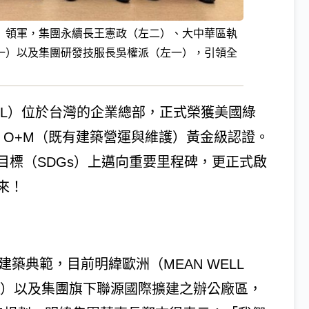
）領軍，集團永續長王憲政（左二）、大中華區執
一）以及集團研發技服長吳權派（左一），引領全
ELL）位於台灣的企業總部，正式榮獲美國綠
4.1 O+M（既有建築營運與維護）黃金級認證。
目標（SDGs）上邁向重要里程碑，更正式啟
來！
築典範，目前明緯歐洲（MEAN WELL
 USA）以及集團旗下聯源國際擴建之辦公廠區，