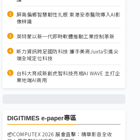
屏南偏鄉智慧韌性扎根 東港安泰醫院導入AI影
像辨識
英特蒙以新一代即時軟體推動工業控制革新
昕力資訊跨足國防科技 攜手美商Juxta引進尖
端全域定位科技
台科大育成新創虎智科技亮相AI WAVE 主打企
業地端AI商用
DIGITIMES e-paper專區
📦COMPUTEX 2026 展會直擊：精華影音全收