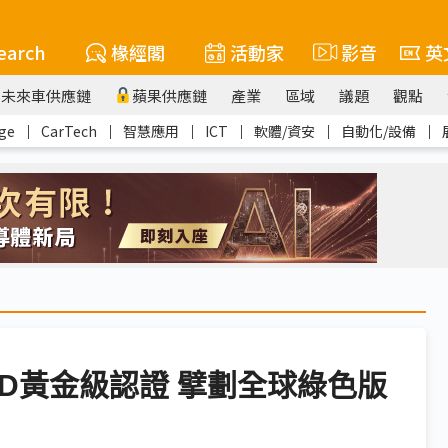
earch
椽經閣
活動家
影音
英
未來車供應鏈
蘋果供應鏈
產業
區域
議題
觀點
ge
｜
CarTech
｜
智慧應用
｜
ICT
｜
軟體/資安
｜
自動化/設備
｜
ED黃金級認證 擘劃全球綠色版