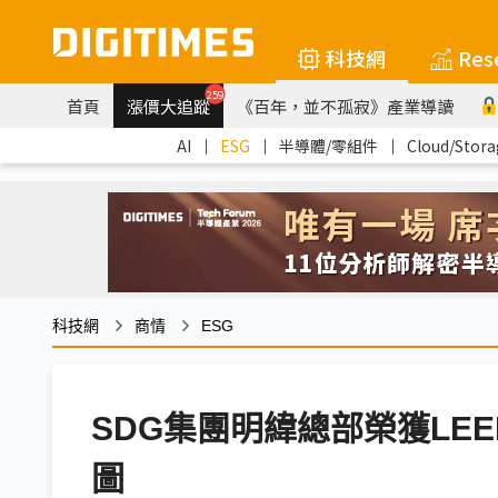
科技網
Res
259
首頁
漲價大追蹤
《百年，並不孤寂》產業導讀
AI
｜
ESG
｜
半導體/零組件
｜
Cloud/Stora
科技網
商情
ESG
SDG集團明緯總部榮獲LE
圖