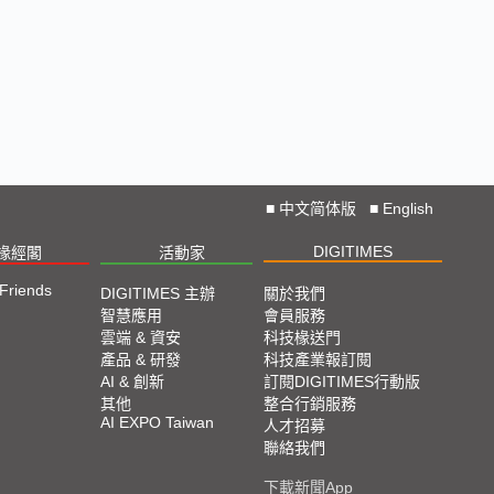
Straight from COMPUTEX 2024
2024 COMPUTEX TAIPEI 展會直擊
2023 TPCA Show Taipei 展會精選
2023 SEMICON TAIWAN展會精選
■
中文简体版
■
English
2023台北國際自動化工業大展展會精選
DIGITIMES
椽經閣
活動家
 Friends
DIGITIMES 主辦
關於我們
2023台北國際電腦展COMPUTEX TAIPEI 展會精
智慧應用
會員服務
選
雲端 & 資安
科技椽送門
產品 & 研發
科技產業報訂閱
AI & 創新
訂閱DIGITIMES行動版
其他
整合行銷服務
AI EXPO Taiwan
人才招募
聯絡我們
下載新聞App