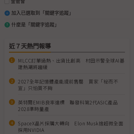
金管會
加入已選取到「關鍵字追蹤」
什麼是「關鍵字追蹤」
近７天熱門報導
MLCC訂單過熱、出貨比創高 村田示警全球AI基
建熱潮將趨緩
2027全年記憶體產能提前售罄 買家「祕而不
宣」只怕買不夠
英特爾EMIB良率達標 聯發科第2代ASIC產品
2028準時量產
SpaceX晶片採購大轉向 Elon Musk捨超微全面
採用NVIDIA