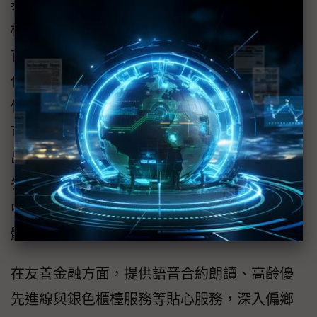
泰證券導入多項AI技術，包含啟用「仙股預警
機制」，協助客戶強化反詐騙防護；推出業界
首創「AI庫存管家」，整合市場資訊與盤勢變
化，提供貼近個人投資需求的精準推播；持續
優化服務平台，導入全新驗證方式，調額申請
可全程線上完成；結合集團小樹點生態圈，推
出台股定期定額投資折抵服務，協助客戶彈性
參與市場；為線上服務取得新型ISO 14068-1碳
中和產品認證，打造兼顧環境社會的永續服務
體驗。
在友善金融方面，提供語音合約朗讀、高齡優
先進線與銀色櫃檯服務等貼心服務，深入偏鄉