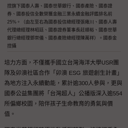
控旗下國泰人壽、國泰世華銀行、國泰產險、國泰證
券、國泰投信全數榮獲金融三業永續金融評鑑排名前
25%。（由左至右為國泰投信總經理張雍川、國泰人壽
代理總經理林昭廷、國泰證券董事長莊順裕、國泰世華
銀行總經理鄧崇儀、國泰產險總經理陳萬祥）。國泰金
控攝
培力方面，不僅攜手國立台灣海洋大學USR團
隊及卯澳社區合作「卯澳 ESG 旅遊創生計畫」
為地方注入永續動能，累計逾300人參與，更與
國泰公益集團將「台灣超人」公播版深入逾554
所偏鄉校園，陪伴孩子生命教育的勇氣與價
值。