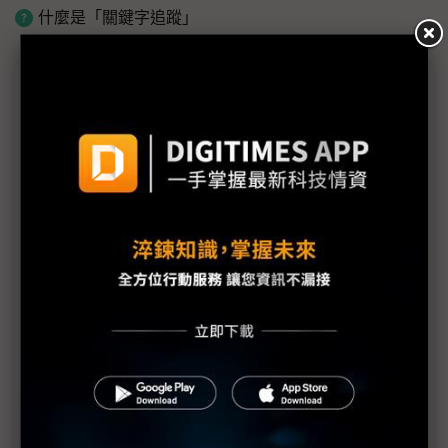
什麼是「關鍵字追蹤」
近７天熱門報導
MLCC訂單過熱、出貨比創高 村田示警全球AI基
建熱潮將趨緩
2027全年記憶體產能提前售罄 買家「祕而不
宣」只怕買不夠
英特爾EMIB良率達標 聯發科第2代ASIC產品
2028準時量產
SpaceX晶片採購大轉向 Elon Musk捨超微全面
採用NVIDIA
光進銅退更明確？ 聯發科估SerDes 448G為銅
線「最終戰場」