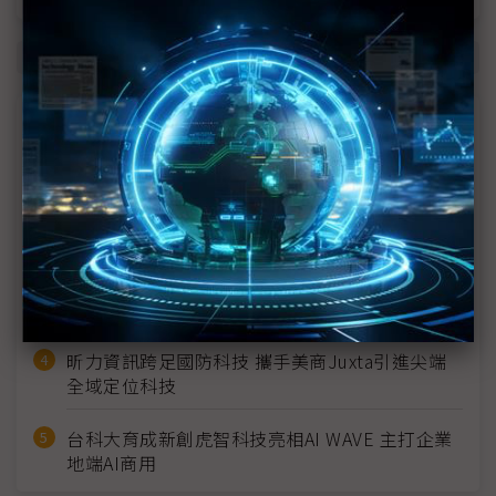
商情焦點
系統內部電路中 主晶片內部電源提供EOS防護
屏南偏鄉智慧韌性扎根 東港安泰醫院導入AI影像
辨識
英特蒙以新一代即時軟體推動工業控制革新
昕力資訊跨足國防科技 攜手美商Juxta引進尖端
全域定位科技
台科大育成新創虎智科技亮相AI WAVE 主打企業
地端AI商用