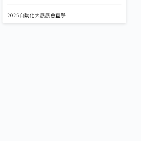
2025自動化大展展會直擊
Straight from SEMICON 2025
2025 SEMICON展會直擊
🔥2025 COMPUTEX 展場直擊！🔥AI應用全面進
化！
🔥2025 COMPUTEX 展場直擊！搶先掌握AI科技
新勢力🔍
獨家揭秘！AI EXPO 2025 攤位直擊，精彩內容不
容錯過！