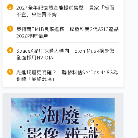
2027全年記憶體產能提前售罄 買家「祕而
不宣」只怕買不夠
英特爾EMIB良率達標 聯發科第2代ASIC產品
2028準時量產
SpaceX晶片採購大轉向 Elon Musk捨超微
全面採用NVIDIA
光進銅退更明確？ 聯發科估SerDes 448G為
銅線「最終戰場」