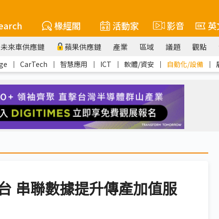
earch
椽經閣
活動家
影音
英
未來車供應鏈
蘋果供應鏈
產業
區域
議題
觀點
ge
｜
CarTech
｜
智慧應用
｜
ICT
｜
軟體/資安
｜
自動化/設備
｜
台 串聯數據提升傳產加值服