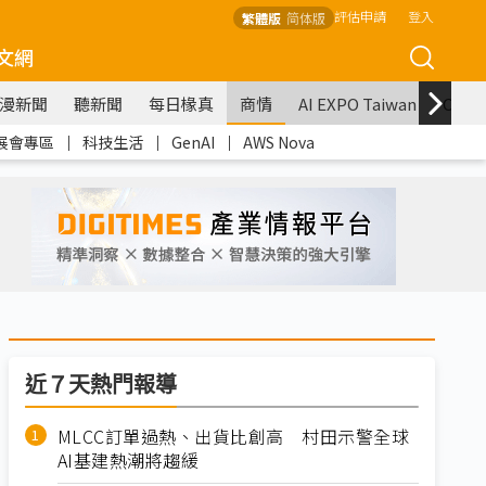
評估申請
登入
繁體版
简体版
文網
漫新聞
聽新聞
每日椽真
商情
AI EXPO Taiwan
COM
展會專區
｜
科技生活
｜
GenAI
｜
AWS Nova
近７天熱門報導
MLCC訂單過熱、出貨比創高 村田示警全球
AI基建熱潮將趨緩