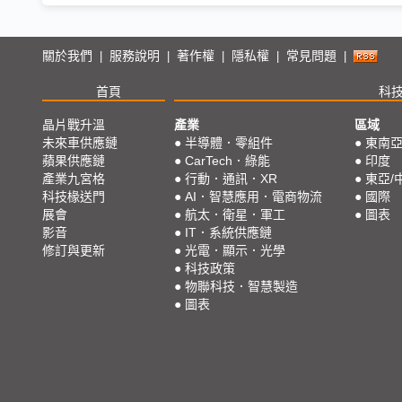
關於我們
服務說明
著作權
隱私權
常見問題
|
|
|
|
|
首頁
科
晶片戰升溫
產業
區域
未來車供應鏈
●
半導體．零組件
●
東南
蘋果供應鏈
●
CarTech．綠能
●
印度
產業九宮格
●
行動．通訊．XR
●
東亞/
科技椽送門
●
AI．智慧應用．電商物流
●
國際
展會
●
航太．衛星．軍工
●
圖表
影音
●
IT．系統供應鏈
修訂與更新
●
光電．顯示．光學
●
科技政策
●
物聯科技．智慧製造
●
圖表