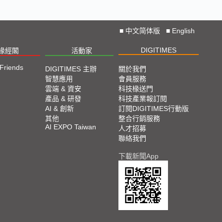
2023 SEMICON TAIWAN展會精選
2023台北國際自動化工業大展展會精選
■
中文简体版
■
English
DIGITIMES
椽經閣
活動家
2023台北國際電腦展COMPUTEX TAIPEI 展會精
選
 Friends
DIGITIMES 主辦
關於我們
智慧應用
會員服務
雲端 & 資安
科技椽送門
產品 & 研發
科技產業報訂閱
AI & 創新
訂閱DIGITIMES行動版
其他
整合行銷服務
AI EXPO Taiwan
人才招募
聯絡我們
下載新聞App