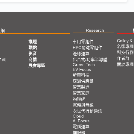
Research
技網
Colley &
議題
車用零組件
名家專欄
亞
觀點
HPC關鍵零組件
科技行腳
影音
邊緣運算
作者群
中國
商情
化合物/功率半導體
關於專欄
Green Tech
展會專區
EV Focus
新興科技
亞洲供應鏈
智慧製造
智慧家庭
物聯網
寬頻與無線
次世代行動通訊
Cloud
AI Focus
電腦運算
伺服器