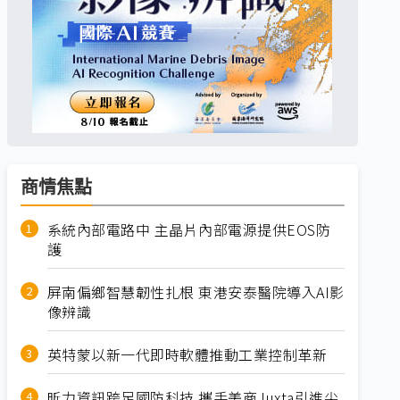
商情焦點
系統內部電路中 主晶片內部電源提供EOS防
護
屏南偏鄉智慧韌性扎根 東港安泰醫院導入AI影
像辨識
英特蒙以新一代即時軟體推動工業控制革新
昕力資訊跨足國防科技 攜手美商Juxta引進尖