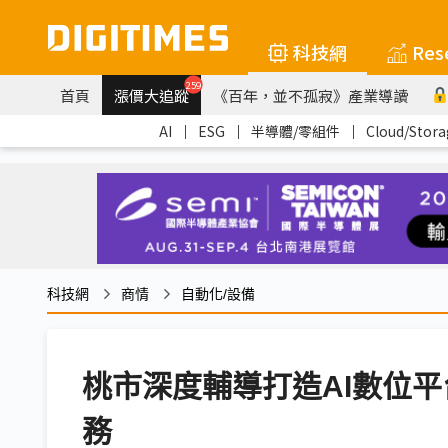
科技網
Res
259
首頁
漲價大追蹤
《百年，並不孤寂》產業導讀
AI
｜
ESG
｜
半導體/零組件
｜
Cloud/Stora
科技網
商情
自動化/設備
桃市深度輔導打造AI數位平
務