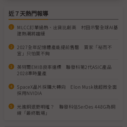
近７天熱門報導
MLCC訂單過熱、出貨比創高 村田示警全球AI基
建熱潮將趨緩
2027全年記憶體產能提前售罄 買家「祕而不
宣」只怕買不夠
英特爾EMIB良率達標 聯發科第2代ASIC產品
2028準時量產
SpaceX晶片採購大轉向 Elon Musk捨超微全面
採用NVIDIA
光進銅退更明確？ 聯發科估SerDes 448G為銅
線「最終戰場」