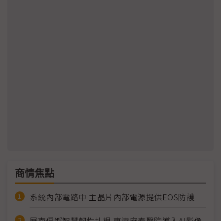
商情焦點
系統內部電路中 主晶片內部電源提供EOS防護
屏南偏鄉智慧韌性扎根 東港安泰醫院導入AI影像