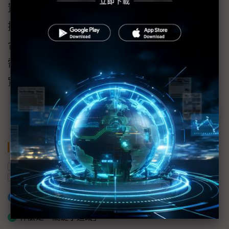
置端生成式AI功能、即時感測器連線與工業級
擴充能力，EdgeComp MS-NAT5000為系統整
合商與AI開發者提供建構智慧邊緣解決方案所
需的穩固基礎，讓AI從資料分析進一步延伸至
實際行動。
關鍵字
NVIDIA
感測器
AI
主機板
邊緣AI
映泰
加入已選取到「關鍵字追蹤」
什麼是「關鍵字追蹤」