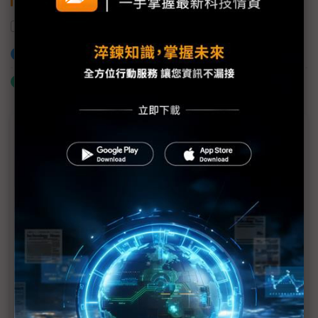
SSD
USB
十銓科技
加入已選取到「關鍵字追蹤」
什麼是「關鍵字追蹤」
近７天熱門報導
MLCC訂單過熱、出貨比創高 村田示警全球AI基
建熱潮將趨緩
2027全年記憶體產能提前售罄 買家「祕而不
宣」只怕買不夠
英特爾EMIB良率達標 聯發科第2代ASIC產品
2028準時量產
SpaceX晶片採購大轉向 Elon Musk捨超微全面