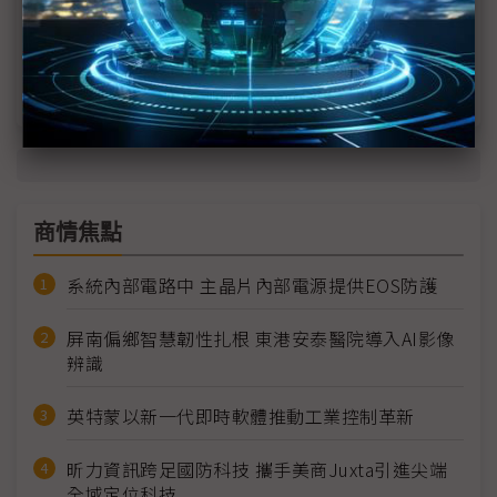
採用NVIDIA
光進銅退更明確？ 聯發科估SerDes 448G為銅
線「最終戰場」
商情焦點
系統內部電路中 主晶片內部電源提供EOS防護
屏南偏鄉智慧韌性扎根 東港安泰醫院導入AI影像
辨識
英特蒙以新一代即時軟體推動工業控制革新
昕力資訊跨足國防科技 攜手美商Juxta引進尖端
全域定位科技