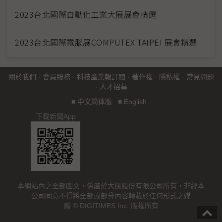
2023台北國際自動化工業大展展會精選
2023台北國際電腦展COMPUTEX TAIPEI 展會精選
關於我們
·
會員服務
·
科技產業報訂閱
·
著作權
·
隱私權
·
常見問題
·
人才招募
■
中文简体版
■
English
下載新聞App
本網站內之全部圖文，係屬於大椽股份有限公司所有，非經本
公司同意不得將全部或部分內容轉載於任何形式之媒
體 © DIGITIMES Inc. 版權所有