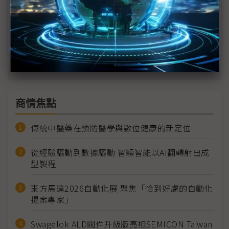
線「最終戰場」
SpaceX晶片採購大轉向 Elon Musk捨超微全面
採用NVIDIA
商情焦點
傳統中醫藥在預防醫學與數位健康的新定位
從經驗驅動到數據驅動 智穎智能以AI翻轉射出成
型製程
東方馬達2026自動化展 聚焦「恰到好處的自動化
提案專家」
Swagelok ALD閥件升級版亮相SEMICON Taiwan