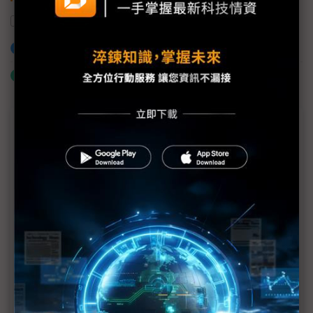
北爾電子
加入已選取到「關鍵字追蹤」
什麼是「關鍵字追蹤」
近７天熱門報導
MLCC訂單過熱、出貨比創高 村田示警全球AI基
建熱潮將趨緩
2027全年記憶體產能提前售罄 買家「祕而不
宣」只怕買不夠
英特爾EMIB良率達標 聯發科第2代ASIC產品
2028準時量產
光進銅退更明確？ 聯發科估SerDes 448G為銅