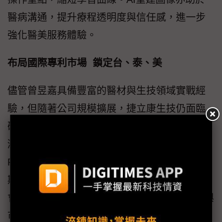
醫病溝通，提升療程透明度與信任感，進一步
強化醫美服務體驗。
布局國際專利市場 鎖定台、泰、美
儘管曾昱嘉具備豐富的醫材與生技領域實戰經
驗，但隨著公司規模擴展，捷立康生技仍面臨
研發、行銷與募資等多面向挑戰。透過加入台
灣科技新創基地TTA，捷立康獲得資源挹注與
FlyingVest加速器全方位輔導，逐步克服創業初
期的關鍵困難。該公司也成功爭取2024年國科
會主辦的MEDICA台灣隊參展資格，展現技術與
市場潛力雙重肯定。