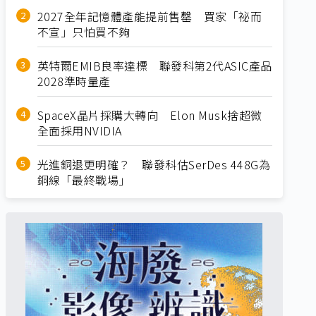
2027全年記憶體產能提前售罄 買家「祕而
不宣」只怕買不夠
英特爾EMIB良率達標 聯發科第2代ASIC產品
2028準時量產
SpaceX晶片採購大轉向 Elon Musk捨超微
全面採用NVIDIA
光進銅退更明確？ 聯發科估SerDes 448G為
銅線「最終戰場」