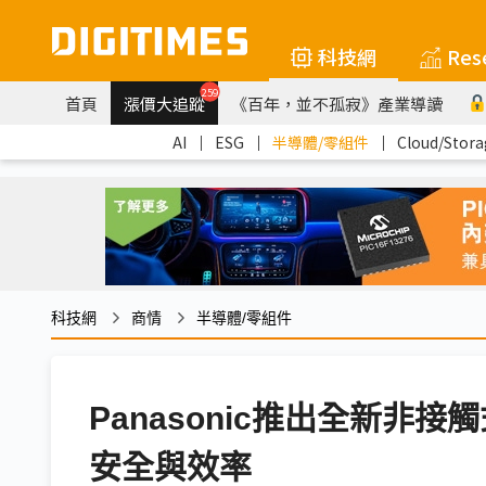
科技網
Res
259
首頁
漲價大追蹤
《百年，並不孤寂》產業導讀
AI
｜
ESG
｜
半導體/零組件
｜
Cloud/Stora
科技網
商情
半導體/零組件
Panasonic推出全新非
安全與效率