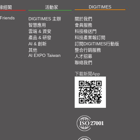
2023 SEMICON TAIWAN展會精選
DIGITIMES
椽經閣
活動家
2023台北國際自動化工業大展展會精選
 Friends
DIGITIMES 主辦
關於我們
智慧應用
會員服務
雲端 & 資安
科技椽送門
2023台北國際電腦展COMPUTEX TAIPEI 展會精
產品 & 研發
科技產業報訂閱
選
AI & 創新
訂閱DIGITIMES行動版
其他
整合行銷服務
AI EXPO Taiwan
人才招募
聯絡我們
下載新聞App