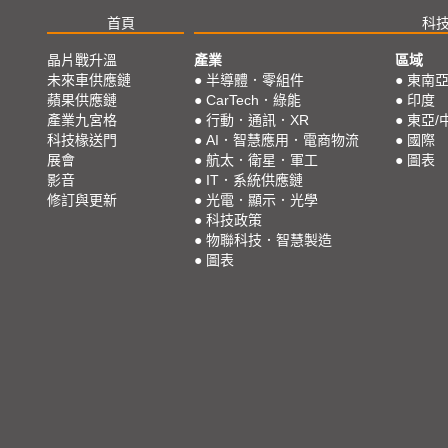
首頁
科
晶片戰升溫
產業
區域
未來車供應鏈
●
半導體．零組件
●
東南
蘋果供應鏈
●
CarTech．綠能
●
印度
產業九宮格
●
行動．通訊．XR
●
東亞/
科技椽送門
●
AI．智慧應用．電商物流
●
國際
展會
●
航太．衛星．軍工
●
圖表
影音
●
IT．系統供應鏈
修訂與更新
●
光電．顯示．光學
●
科技政策
●
物聯科技．智慧製造
●
圖表