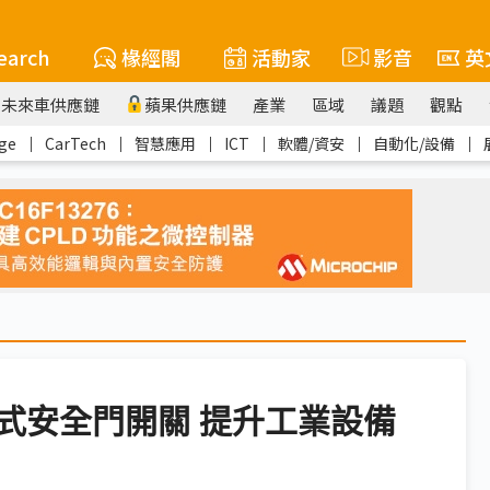
earch
椽經閣
活動家
影音
英
未來車供應鏈
蘋果供應鏈
產業
區域
議題
觀點
ge
｜
CarTech
｜
智慧應用
｜
ICT
｜
軟體/資安
｜
自動化/設備
｜
接觸式安全門開關 提升工業設備