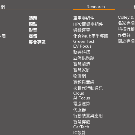
Research
技網
Colley &
議題
車用零組件
名家專欄
亞
觀點
HPC關鍵零組件
科技行腳
影音
邊緣運算
作者群
中國
商情
化合物/功率半導體
關於專欄
Green Tech
展會專區
EV Focus
新興科技
亞洲供應鏈
智慧製造
智慧家庭
物聯網
寬頻與無線
次世代行動通訊
Cloud
AI Focus
電腦運算
伺服器
行動裝置與應用
智慧穿戴
CarTech
IC設計