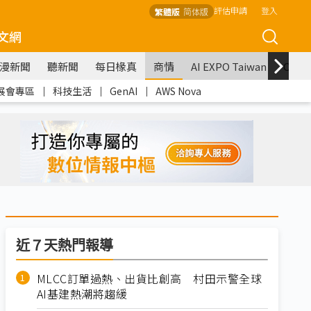
評估申請
登入
繁體版
简体版
文網
漫新聞
聽新聞
每日椽真
商情
AI EXPO Taiwan
COM
展會專區
｜
科技生活
｜
GenAI
｜
AWS Nova
近７天熱門報導
MLCC訂單過熱、出貨比創高 村田示警全球
AI基建熱潮將趨緩