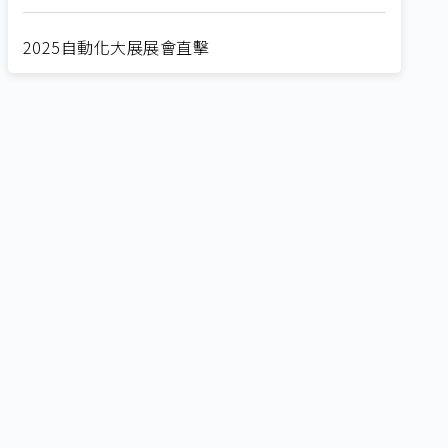
2025自動化大展展會直擊
Straight from SEMICON 2025
2025 SEMICON展會直擊
🔥2025 COMPUTEX 展場直擊！🔥AI應用全面進
化！
🔥2025 COMPUTEX 展場直擊！搶先掌握AI科技
新勢力🔍
獨家揭秘！AI EXPO 2025 攤位直擊，精彩內容不
容錯過！