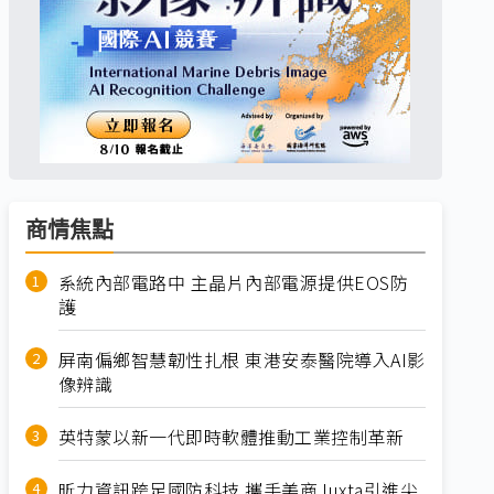
商情焦點
系統內部電路中 主晶片內部電源提供EOS防
護
屏南偏鄉智慧韌性扎根 東港安泰醫院導入AI影
像辨識
英特蒙以新一代即時軟體推動工業控制革新
昕力資訊跨足國防科技 攜手美商Juxta引進尖