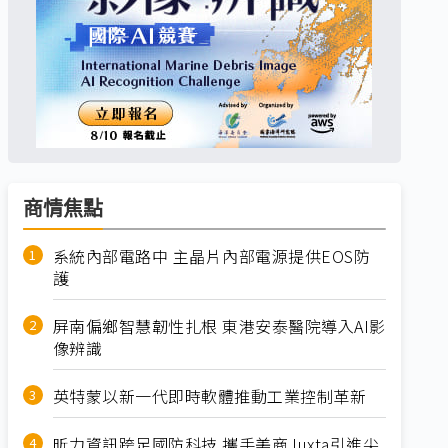
商情焦點
系統內部電路中 主晶片內部電源提供EOS防
護
屏南偏鄉智慧韌性扎根 東港安泰醫院導入AI影
像辨識
英特蒙以新一代即時軟體推動工業控制革新
昕力資訊跨足國防科技 攜手美商Juxta引進尖