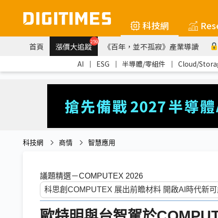
科技網
Res
259
首頁
漲價大追蹤
《百年，並不孤寂》產業導讀
AI
｜
ESG
｜
半導體/零組件
｜
Cloud/Stora
科技網
商情
智慧應用
議題精選－COMPUTEX 2026
歐特明與台智駕於COMPUTEX 