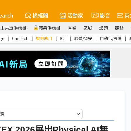
earch
椽經閣
活動家
影音
英
未來車供應鏈
蘋果供應鏈
產業
區域
議題
觀點
ge
｜
CarTech
｜
智慧應用
｜
ICT
｜
軟體/資安
｜
自動化/設備
｜
2026展出Physical AI無