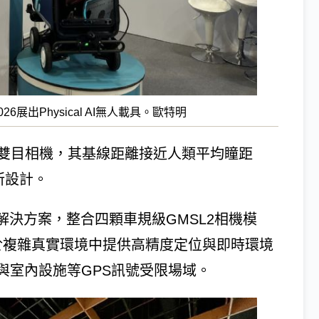
26展出Physical AI無人載具。歐特明
D雙目相機，其基線距離接近人類平均瞳距
所設計。
LAM解決方案，整合四顆車規級GMSL2相機模
上，可於複雜真實環境中提供高精度定位與即時環境
與室內設施等GPS訊號受限場域。