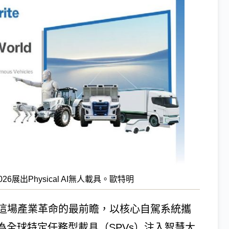
26展出Physical AI無人載具。歐特明
這場產業革命的最前瞻，以核心自駕系統攜
為全球特定任務型載具（SPVs）注入智慧大