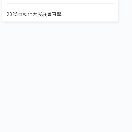
2025自動化大展展會直擊
Straight from SEMICON 2025
2025 SEMICON展會直擊
🔥2025 COMPUTEX 展場直擊！🔥AI應用全面進
化！
🔥2025 COMPUTEX 展場直擊！搶先掌握AI科技
新勢力🔍
獨家揭秘！AI EXPO 2025 攤位直擊，精彩內容不
容錯過！