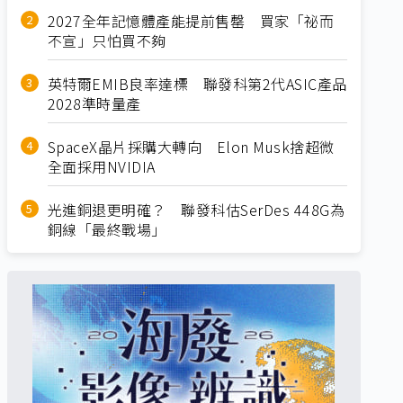
2027全年記憶體產能提前售罄 買家「祕而
不宣」只怕買不夠
英特爾EMIB良率達標 聯發科第2代ASIC產品
2028準時量產
SpaceX晶片採購大轉向 Elon Musk捨超微
全面採用NVIDIA
光進銅退更明確？ 聯發科估SerDes 448G為
銅線「最終戰場」