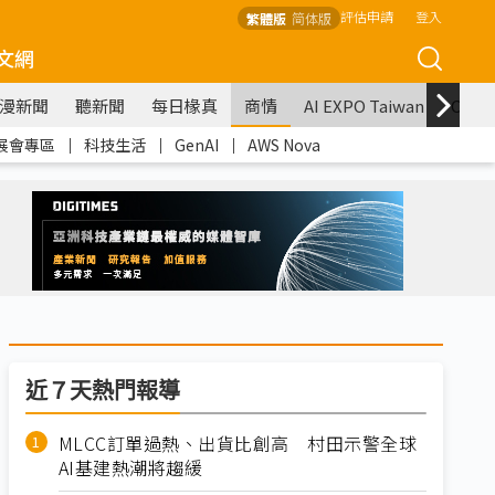
評估申請
登入
繁體版
简体版
文網
漫新聞
聽新聞
每日椽真
商情
AI EXPO Taiwan
COM
展會專區
｜
科技生活
｜
GenAI
｜
AWS Nova
近７天熱門報導
MLCC訂單過熱、出貨比創高 村田示警全球
AI基建熱潮將趨緩