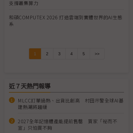
支撐叢集算力
和碩COMPUTEX 2026 打造雲端到實體世界的AI生態
系
1
2
3
4
5
>>
近７天熱門報導
MLCC訂單過熱、出貨比創高 村田示警全球AI基
建熱潮將趨緩
2027全年記憶體產能提前售罄 買家「祕而不
宣」只怕買不夠