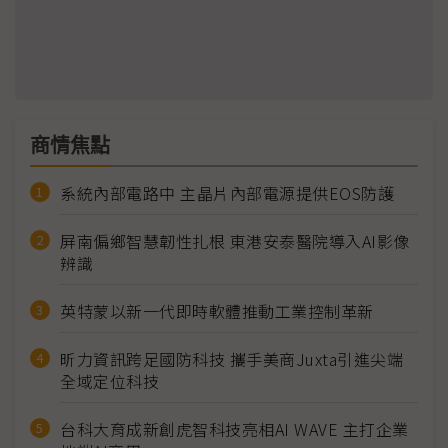
商情焦點
系統內部電路中 主晶片內部電源提供EOS防護
屏南偏鄉智慧韌性扎根 東港安泰醫院導入AI影像
辨識
英特蒙以新一代即時軟體推動工業控制革新
昕力資訊跨足國防科技 攜手美商Juxta引進尖端
全域定位科技
台科大育成新創虎智科技亮相AI WAVE 主打企業