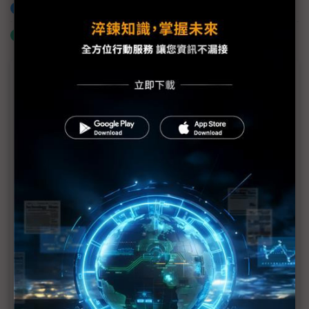
加入已選取到「關鍵字追蹤」
什麼是「關鍵字追蹤」
商情專輯－COMPUTEX 2026
科思創COMPUTEX 展出前瞻材料 開啟AI時代新可能
英國液冷創新廠Infiniflux於COMPUTEX 2026亮相下
一代散熱技術
泰淩COMPUTEX2026 展示真8K無線電競與
Bluetooth ULL SCI技術實力
Cadence於COMPUTEX推全自主代理AI虛擬工程師
丹立電子EdgeForge亮相COMPUTEX 2026 三大AI算
力矩陣領航地端