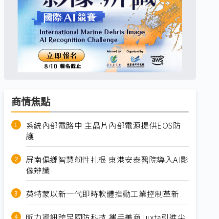
商情焦點
系統內部電路中 主晶片內部電源提供EOS防
護
屏南偏鄉智慧韌性扎根 東港安泰醫院導入AI影
像辨識
英特蒙以新一代即時軟體推動工業控制革新
昕力資訊跨足國防科技 攜手美商Juxta引進尖