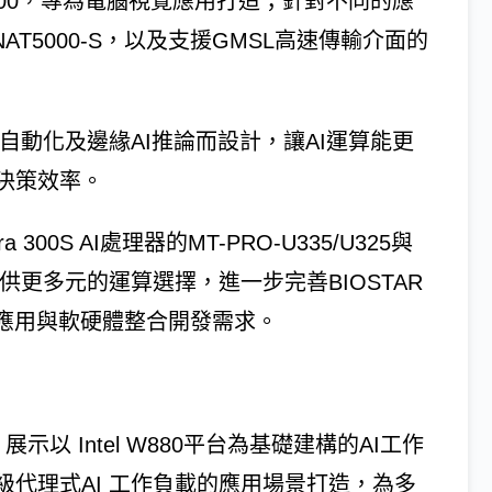
NAT4000，專為電腦視覺應用打造；針對不同的應
AT5000-S，以及支援GMSL高速傳輸介面的
業自動化及邊緣AI推論而設計，讓AI運算能更
決策效率。
a 300S AI處理器的MT-PRO-U335/U325與
I應用提供更多元的運算選擇，進一步完善BIOSTAR
、應用與軟硬體整合開發需求。
展示以 Intel W880平台為基礎建構的AI工作
代理式AI 工作負載的應用場景打造，為多