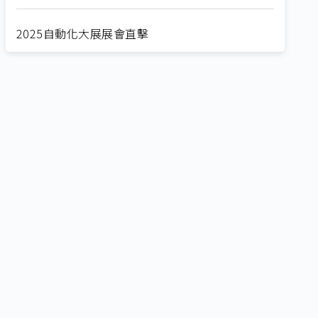
2025自動化大展展會直擊
Straight from SEMICON 2025
2025 SEMICON展會直擊
🔥2025 COMPUTEX 展場直擊！🔥AI應用全面進
化！
🔥2025 COMPUTEX 展場直擊！搶先掌握AI科技
新勢力🔍
獨家揭秘！AI EXPO 2025 攤位直擊，精彩內容不
容錯過！