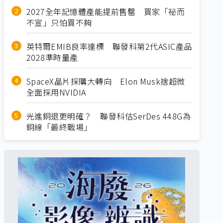
2027全年記憶體產能提前售罄 買家「祕而
不宣」只怕買不夠
英特爾EMIB良率達標 聯發科第2代ASIC產品
2028準時量產
SpaceX晶片採購大轉向 Elon Musk捨超微
全面採用NVIDIA
光進銅退更明確？ 聯發科估SerDes 448G為
銅線「最終戰場」