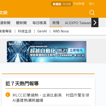
評估申請
登入
繁體版
简体版
文網
漫新聞
聽新聞
每日椽真
商情
AI EXPO Taiwan
COM
展會專區
｜
科技生活
｜
GenAI
｜
AWS Nova
近７天熱門報導
MLCC訂單過熱、出貨比創高 村田示警全球
AI基建熱潮將趨緩