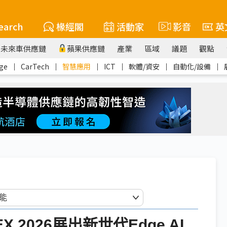
earch
椽經閣
活動家
影音
英
未來車供應鏈
蘋果供應鏈
產業
區域
議題
觀點
ge
｜
CarTech
｜
智慧應用
｜
ICT
｜
軟體/資安
｜
自動化/設備
｜
X 2026展出新世代Edge AI