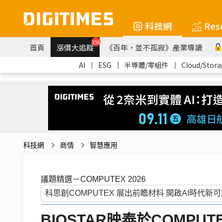
科技網
Res
259
首頁
漲價大追蹤
《百年，並不孤寂》產業導讀
AI
｜
ESG
｜
半導體/零組件
｜
Cloud/Stora
科技網
商情
智慧應用
議題精選－COMPUTEX 2026
BIOSTAR映泰於COMPUTE