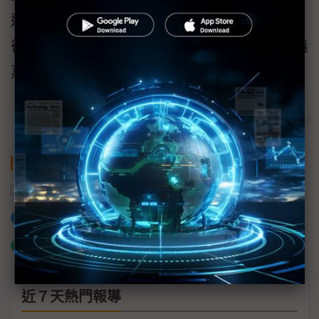
運算效能不再是瓶頸，品質檢測將逐步從「事
後檢驗」 走向 「事前預防」，這正是智慧製造
真正的核心價值，讓智慧生產更值得信賴。
關鍵字
品質檢測
IPC
加入已選取到「關鍵字追蹤」
什麼是「關鍵字追蹤」
近７天熱門報導