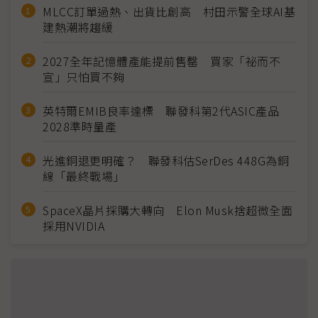
MLCC訂單過熱、出貨比創高 村田示警全球AI基
建熱潮將趨緩
2027全年記憶體產能提前售罄 買家「祕而不
宣」只怕買不夠
英特爾EMIB良率達標 聯發科第2代ASIC產品
2028準時量產
光進銅退更明確？ 聯發科估SerDes 448G為銅
線「最終戰場」
SpaceX晶片採購大轉向 Elon Musk捨超微全面
採用NVIDIA