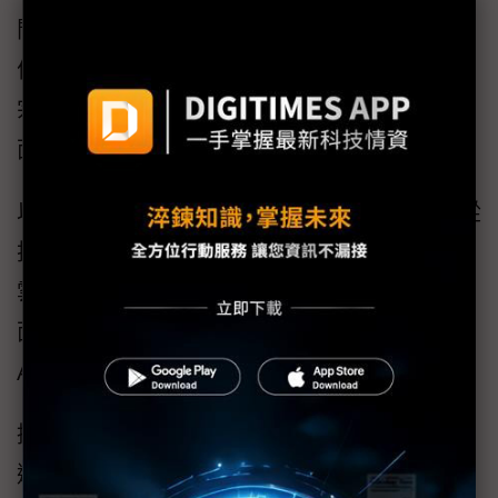
問題來了，即便企業懂得評選好的XDR，但如
何套用於企業環境、並產生預期防護成效？吳
宗霖建議，可針對技術面、情資面、產品服務
面進行通盤檢視。
以趨勢科技的XDR平台「Vision One」為例，從
技術面來看，趨勢科技在端點、網路、郵件、
雲端等等不同層面皆有對應偵測產品，得以全
面收納多類型活動或偵測Log，此外也能借助
API，讓SIEM將其Log輸送到Vision One。
換言之Vision One就是一個匯聚原始行為紀錄、
遙測資料與偵測事件的大型Data Lake，進而透