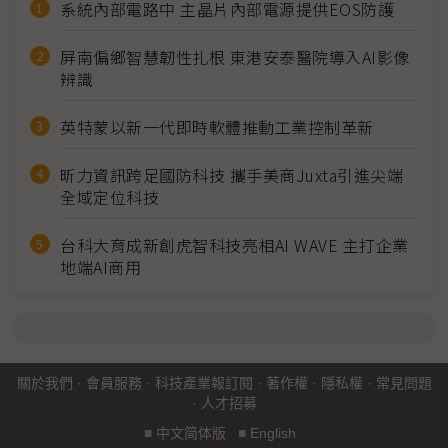
系統內部電路中 主晶片內部電源提供EOS防護
屏南偏鄉智慧韌性扎根 東港安泰醫院導入AI影像
辨識
英特蒙以新一代即時軟體推動工業控制革新
昕力資訊跨足國防科技 攜手美商Juxta引進尖端
全域定位科技
台科大育成新創虎智科技亮相AI WAVE 主打企業
地端AI商用
關於我們
·
會員服務
·
科技產業報訂閱
·
著作權
·
隱私權
·
常見問題
·
人才招募
■
中文简体版
■
English