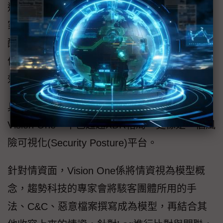
過AI技術執行資料過濾與堆疊分析，再透過專
家規則執行多項威脅事件的分析和關聯，並搭
配外部情資執行比對過濾，最終甚至可做到事
件判讀，將看似雜亂無章的海量Log整理成為有
效的情報，產出精準告警。
具體來說，擁有上述細膩偵測與回應機制的
Vision One，早已超越XDR格局，更像是一個風
險可視化(Security Posture)平台。
針對情資面，Vision One係將情資視為模型概
念，趨勢科技的專家會將駭客團體所用的手
法、C&C、惡意檔案撰寫成為模型，再結合其