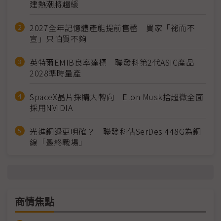
建熱潮將趨緩
2027全年記憶體產能提前售罄 買家「祕而不
宣」只怕買不夠
英特爾EMIB良率達標 聯發科第2代ASIC產品
2028準時量產
SpaceX晶片採購大轉向 Elon Musk捨超微全面
採用NVIDIA
光進銅退更明確？ 聯發科估SerDes 448G為銅
線「最終戰場」
商情焦點