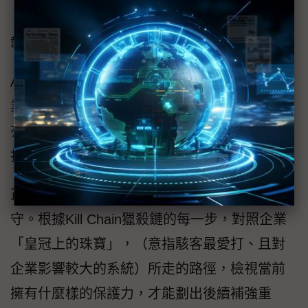
「雲領資安」焦點座談，由與談專家暢談資安
韌性心法。
AWS專業解決方案架構師總監楊仲豪建議，企
業應打破資安韌性神邏輯，莫將安全寄望於舊
有迷思。資安韌性就是止血和回神，可以被
打，但絕不能被直搗黃龍、更不能被打死。
正所謂知己知彼，企業需以駭客思維看待防
守。根據Kill Chain獵殺鏈的每一步，對照企業
「皇冠上的珠寶」，（意指駭客最愛打、且對
企業影響較大的系統）所走的路徑，檢視當前
擁有什麼樣的保護力，才能劃出後續補強重