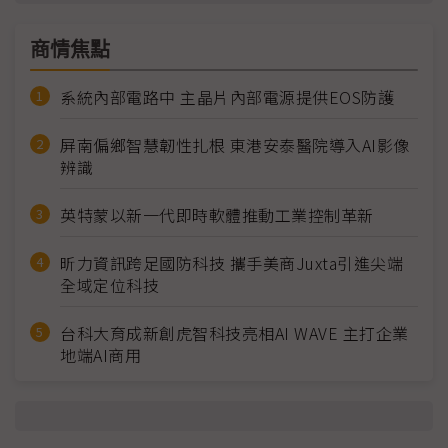
商情焦點
系統內部電路中 主晶片內部電源提供EOS防護
屏南偏鄉智慧韌性扎根 東港安泰醫院導入AI影像
辨識
英特蒙以新一代即時軟體推動工業控制革新
昕力資訊跨足國防科技 攜手美商Juxta引進尖端
全域定位科技
台科大育成新創虎智科技亮相AI WAVE 主打企業
地端AI商用