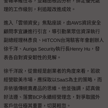
警報準確性等，並藉由根因分析，排定優先處
理的工作級別，利追蹤改進成效。
進入「雲領資安」焦點座談，由AWS資訊安全
顧問李宜謙進行引言，導引勤業眾信資深執行
副總經理林彥良、HITCON台灣駭客年會創辦人
徐千洋、Auriga Security執行長Henry Hu，發
表各自對資安韌性的見解。
徐千洋說，從曾經是創業者的角度來看，若欲
經營歐美市場，應採取以SaaS為主的策略，而
非依循傳統賣產品的思維。他並強調，認真做
好法遵、落實BCP永續經營理念，對爭取國外
客戶信任極其重要，切莫輕忽。