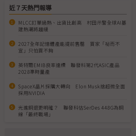
近７天熱門報導
MLCC訂單過熱、出貨比創高 村田示警全球AI基
建熱潮將趨緩
2027全年記憶體產能提前售罄 買家「祕而不
宣」只怕買不夠
英特爾EMIB良率達標 聯發科第2代ASIC產品
2028準時量產
SpaceX晶片採購大轉向 Elon Musk捨超微全面
採用NVIDIA
光進銅退更明確？ 聯發科估SerDes 448G為銅
線「最終戰場」