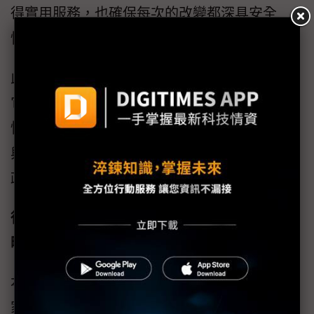
得實用服務，也確保每次的改變都深具安全
性。
此乃由於，若沿用地端各項舊系統，很難確保
它們是否更新過；如今轉移上雲，更易於常態
性落實資安政策，且採用AWS禁得起嚴格監管
與稽核的高安全標準，保障每一筆高敏感性的
政府資訊。
從駭客角度思考防守，依業務需求定義保護策
略
本次高峰會的其餘亮點，包括由AWS國內外專
家闡釋如何強化組織數位韌性，並舉行一場