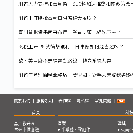
川普大力支持加密貨幣 SEC料加速推動相關政策改
川普上任將掀電動車供應鏈大風吹？
憂川普影響墨西哥布局 業者：頭已經洗下去了
關稅上升1%就衝擊獲利 日車廠如何趨吉避凶？
歐、美車廠不走純電動路線 轉向系統共存
川普無差別關稅戰將啟 美盟國、對手未雨綢繆各顯
關於我們
服務說明
著作權
隱私權
常見問題
|
|
|
|
|
首頁
科
晶片戰升溫
產業
區域
未來車供應鏈
●
半導體．零組件
●
東南