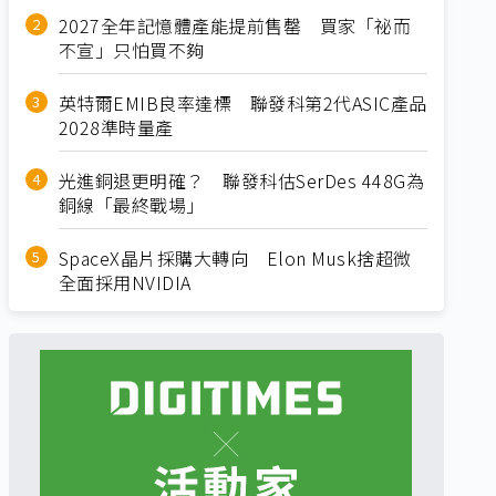
2027全年記憶體產能提前售罄 買家「祕而
不宣」只怕買不夠
英特爾EMIB良率達標 聯發科第2代ASIC產品
2028準時量產
光進銅退更明確？ 聯發科估SerDes 448G為
銅線「最終戰場」
SpaceX晶片採購大轉向 Elon Musk捨超微
全面採用NVIDIA