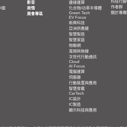
科技行腳
影音
邊緣運算
作者群
中國
商情
化合物/功率半導體
關於專欄
Green Tech
展會專區
EV Focus
新興科技
亞洲供應鏈
智慧製造
智慧家庭
物聯網
寬頻與無線
次世代行動通訊
Cloud
AI Focus
電腦運算
伺服器
行動裝置與應用
智慧穿戴
CarTech
IC設計
IC製造
顯示科技與應用