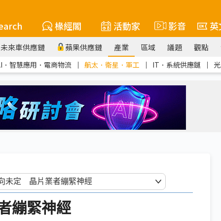
earch
椽經閣
活動家
影音
英
未來車供應鏈
蘋果供應鏈
產業
區域
議題
觀點
AI．智慧應用．電商物流
｜
航太．衛星．軍工
｜
IT．系統供應鏈
｜
光
者繃緊神經