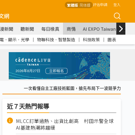
評估申請
登入
繁體版
简体版
文網
漫新聞
聽新聞
每日椽真
商情
AI EXPO Taiwan
COM
電．顯示．光學
｜
物聯科技．智慧製造
｜
科技政策
｜
圖表
一次看懂自主工廠技術藍圖，搶先布局下一波競爭力
近７天熱門報導
MLCC訂單過熱、出貨比創高 村田示警全球
AI基建熱潮將趨緩