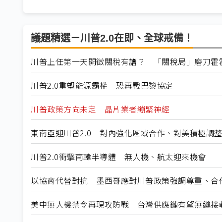
議題精選－川普2.0在即、全球戒備！
川普上任第一天開徵關稅有譜？ 「關稅局」磨刀霍
川普2.0重塑能源霸權 恐再戰巴黎協定
川普政策方向未定 晶片業者繃緊神經
東南亞迎川普2.0 對內強化區域合作、對美積極調
川普2.0衝擊南韓半導體 無人機、航太迎來機會
以協商代替對抗 墨西哥應對川普政策強調尊重、合
美中無人機禁令再現攻防戰 台灣供應鏈有望無縫接