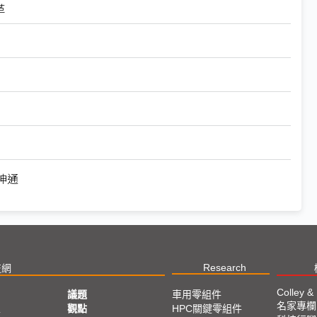
革
神通
Research
技網
Colley &
議題
車用零組件
名家專欄
亞
觀點
HPC關鍵零組件