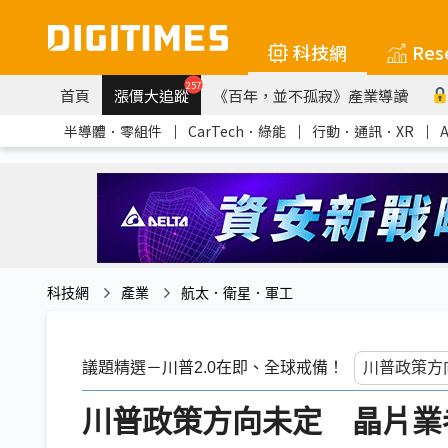
科技網
Res
257
首頁
漲價大追蹤
《百年，並不孤寂》產業導讀
半導體．零組件
｜
CarTech．綠能
｜
行動．通訊．XR
｜
科技網
產業
航太．衛星．軍工
議題精選－川普2.0在即、全球戒備！
川普政策方向未定 晶片業