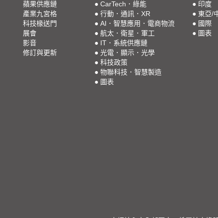
蘋果供應鏈
●
CarTech．綠能
●
印度
產業九宮格
●
行動．通訊．XR
●
東亞/
科技椽送門
●
AI．智慧應用．電商物流
●
國際
展會
●
航太．衛星．軍工
●
圖表
影音
●
IT．系統供應鏈
修訂與更新
●
光電．顯示．光學
●
科技政策
●
物聯科技．智慧製造
●
圖表