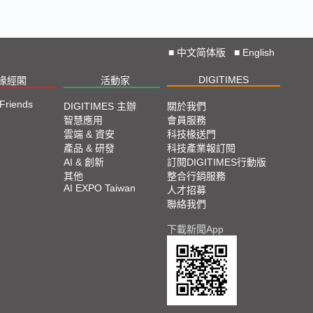
■
中文简体版
■
English
DIGITIMES
椽經閣
活動家
 Friends
DIGITIMES 主辦
關於我們
智慧應用
會員服務
雲端 & 資安
科技椽送門
產品 & 研發
科技產業報訂閱
AI & 創新
訂閱DIGITIMES行動版
其他
整合行銷服務
AI EXPO Taiwan
人才招募
聯絡我們
下載新聞App