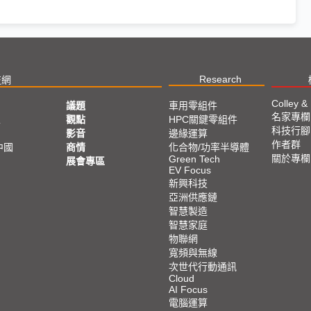
Research
技網
Colley &
議題
車用零組件
名家專欄
亞
觀點
HPC關鍵零組件
科技行腳
影音
邊緣運算
作者群
中國
商情
化合物/功率半導體
關於專欄
Green Tech
展會專區
EV Focus
新興科技
亞洲供應鏈
智慧製造
智慧家庭
物聯網
寬頻與無線
次世代行動通訊
Cloud
AI Focus
電腦運算