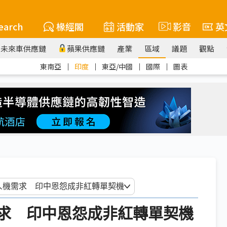
earch
椽經閣
活動家
影音
英
未來車供應鏈
蘋果供應鏈
產業
區域
議題
觀點
東南亞
｜
印度
｜
東亞/中國
｜
國際
｜
圖表
需求 印中恩怨成非紅轉單契機