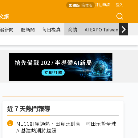
評估申請
登入
繁體版
简体版
文網
漫新聞
聽新聞
每日椽真
商情
AI EXPO Taiwan
COM
近７天熱門報導
MLCC訂單過熱、出貨比創高 村田示警全球
AI基建熱潮將趨緩