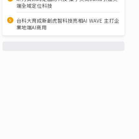
端全域定位科技
台科大育成新創虎智科技亮相AI WAVE 主打企
業地端AI商用