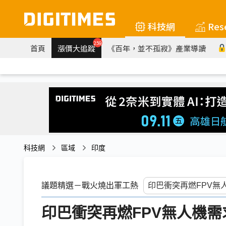
科技網
Res
259
首頁
漲價大追蹤
《百年，並不孤寂》產業導讀
科技網
區域
印度
議題精選－戰火燒出軍工熱
印巴衝突再燃FPV無人機