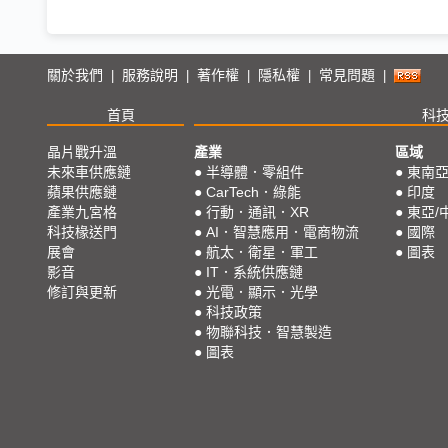
關於我們
服務說明
著作權
隱私權
常見問題
|
|
|
|
|
首頁
科
晶片戰升溫
產業
區域
未來車供應鏈
●
半導體．零組件
●
東南
蘋果供應鏈
●
CarTech．綠能
●
印度
產業九宮格
●
行動．通訊．XR
●
東亞/
科技椽送門
●
AI．智慧應用．電商物流
●
國際
展會
●
航太．衛星．軍工
●
圖表
影音
●
IT．系統供應鏈
修訂與更新
●
光電．顯示．光學
●
科技政策
●
物聯科技．智慧製造
●
圖表