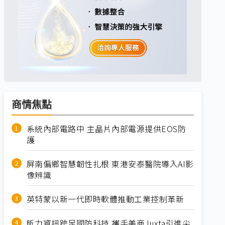
商情焦點
系統內部電路中 主晶片內部電源提供EOS防
護
屏南偏鄉智慧韌性扎根 東港安泰醫院導入AI影
像辨識
英特蒙以新一代即時軟體推動工業控制革新
昕力資訊跨足國防科技 攜手美商Juxta引進尖