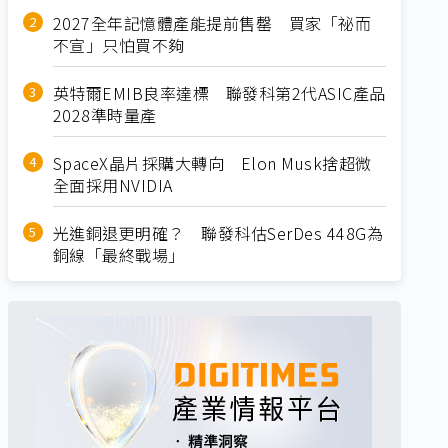
2027全年記憶體產能提前售罄 買家「祕而
不宣」只怕買不夠
英特爾EMIB良率達標 聯發科第2代ASIC產品
2028準時量產
SpaceX晶片採購大轉向 Elon Musk捨超微
全面採用NVIDIA
光進銅退更明確？ 聯發科估SerDes 448G為
銅線「最終戰場」