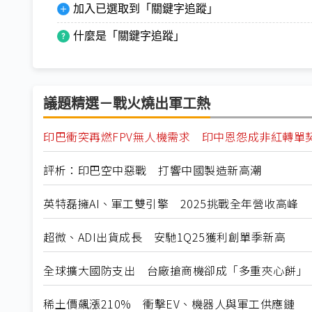
加入已選取到「關鍵字追蹤」
什麼是「關鍵字追蹤」
議題精選－戰火燒出軍工熱
印巴衝突再燃FPV無人機需求 印中恩怨成非紅轉單
評析：印巴空中惡戰 打響中國製造新高潮
英特磊擁AI、軍工雙引擎 2025挑戰全年營收高峰
超微、ADI出貨成長 安馳1Q25獲利創單季新高
全球擴大國防支出 台廠搶商機卻成「多重夾心餅」
稀土價飆漲210% 衝擊EV、機器人與軍工供應鏈