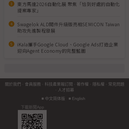
東方馬達2026自動化展 聚焦「恰到好處的自動化
提案專家」
Swagelok ALD閥件升級版亮相SEMICON Taiwan
助攻先進製程發展
iKala攜手Google Cloud、Google Ads打造企業
迎向Agent Economy的完整藍圖
關於我們
·
會員服務
·
科技產業報訂閱
·
著作權
·
隱私權
·
常見問題
·
人才招募
■
中文简体版
■
English
下載新聞App