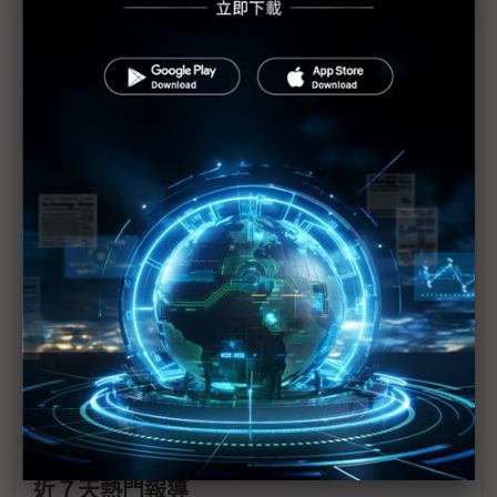
議題精選－戰火燒出軍工熱
印巴衝突再燃FPV無人機需求 印中恩怨成非紅轉單
契機
評析：印巴空中惡戰 打響中國製造新高潮
英特磊擁AI、軍工雙引擎 2025挑戰全年營收高峰
超微、ADI出貨成長 安馳1Q25獲利創單季新高
全球擴大國防支出 台廠搶商機卻成「多重夾心餅」
稀土價飆漲210% 衝擊EV、機器人與軍工供應鏈
近７天熱門報導