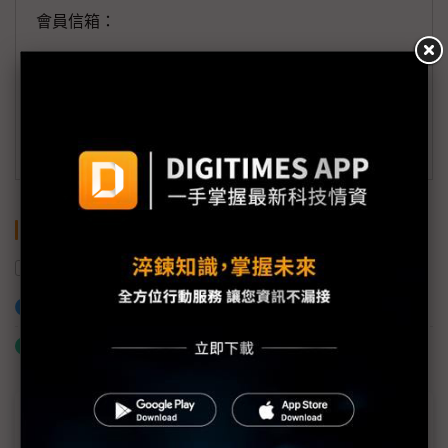
會員信箱：
member@digitimes.com
(一個工作日內將回覆您的來信)
訂閱DIGITIMES 行動版
關鍵字
德國
生技
智慧醫療
醫療器材
加入已選取到「關鍵字追蹤」
什麼是「關鍵字追蹤」
近７天熱門報導