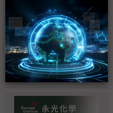
MLCC訂單過熱、出貨比創高 村田示警全球AI基
建熱潮將趨緩
2027全年記憶體產能提前售罄 買家「祕而不
宣」只怕買不夠
英特爾EMIB良率達標 聯發科第2代ASIC產品
2028準時量產
SpaceX晶片採購大轉向 Elon Musk捨超微全面
採用NVIDIA
光進銅退更明確？ 聯發科估SerDes 448G為銅
線「最終戰場」