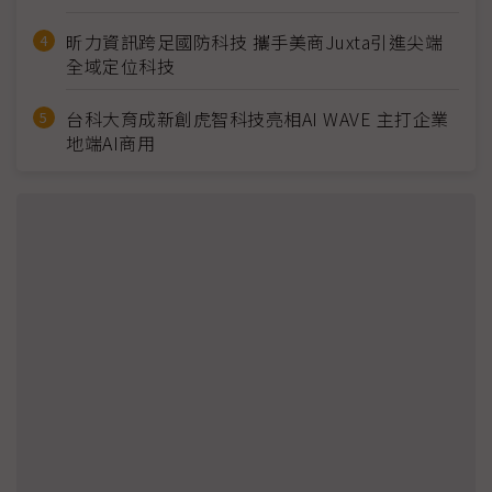
昕力資訊跨足國防科技 攜手美商Juxta引進尖端
全域定位科技
台科大育成新創虎智科技亮相AI WAVE 主打企業
地端AI商用