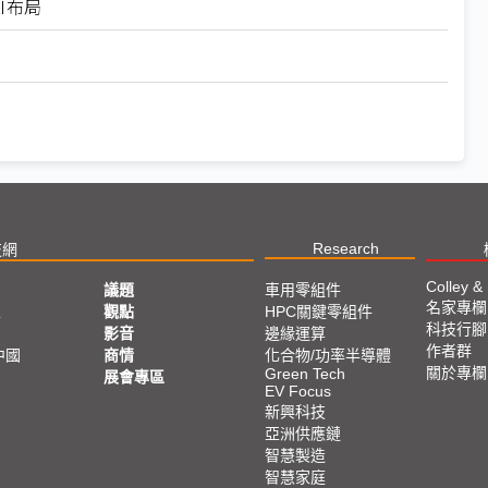
I布局
Research
技網
Colley &
議題
車用零組件
名家專欄
亞
觀點
HPC關鍵零組件
科技行腳
影音
邊緣運算
作者群
中國
商情
化合物/功率半導體
關於專欄
Green Tech
展會專區
EV Focus
新興科技
亞洲供應鏈
智慧製造
智慧家庭