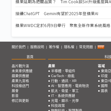
蘋果延期為把關品質？ Tim Cook談Siri升級進度與A
接續ChatGPT Gemini有望於2025年登蘋果AI
蘋果WWDC定於6月9日舉行 聚焦全新作業系統風格
關於我們
服務說明
著作權
隱私權
常見問題
|
|
|
|
|
首頁
科
晶片戰升溫
產業
區域
未來車供應鏈
●
半導體．零組件
●
東南
蘋果供應鏈
●
CarTech．綠能
●
印度
產業九宮格
●
行動．通訊．XR
●
東亞/
科技椽送門
●
AI．智慧應用．電商物流
●
國際
展會
●
航太．衛星．軍工
●
圖表
影音
●
IT．系統供應鏈
修訂與更新
●
光電．顯示．光學
●
科技政策
●
物聯科技．智慧製造