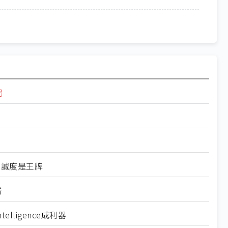
局
忠誠度是王牌
看
elligence成利器