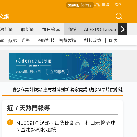
評估申請
登入
繁體版
简体版
文網
漫新聞
聽新聞
每日椽真
商情
AI EXPO Taiwan
COM
電．顯示．光學
｜
物聯科技．智慧製造
｜
科技政策
｜
圖表
聯發科設計觀點 應材材料創新 獨家開講 破除AI晶片供應鏈
近７天熱門報導
MLCC訂單過熱、出貨比創高 村田示警全球
AI基建熱潮將趨緩