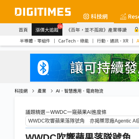
科技網
Res
259
首頁
漲價大追蹤
《百年，並不孤寂》產業導讀
半導體．零組件
｜
CarTech．綠能
｜
行動．通訊．XR
｜
科技網
產業
AI．智慧應用．電商物流
議題精選－WWDC一窺蘋果AI進度條
WWDC吹響蘋果落隊號角 亦揭