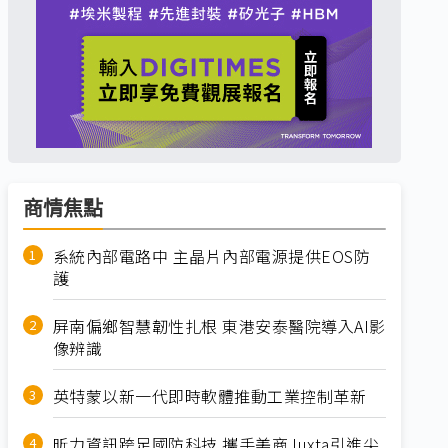
商情焦點
系統內部電路中 主晶片內部電源提供EOS防
護
屏南偏鄉智慧韌性扎根 東港安泰醫院導入AI影
像辨識
英特蒙以新一代即時軟體推動工業控制革新
昕力資訊跨足國防科技 攜手美商Juxta引進尖