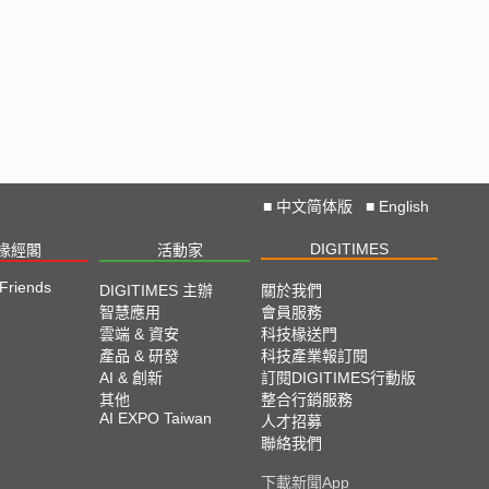
■
中文简体版
■
English
DIGITIMES
椽經閣
活動家
 Friends
DIGITIMES 主辦
關於我們
智慧應用
會員服務
雲端 & 資安
科技椽送門
產品 & 研發
科技產業報訂閱
AI & 創新
訂閱DIGITIMES行動版
其他
整合行銷服務
AI EXPO Taiwan
人才招募
聯絡我們
下載新聞App