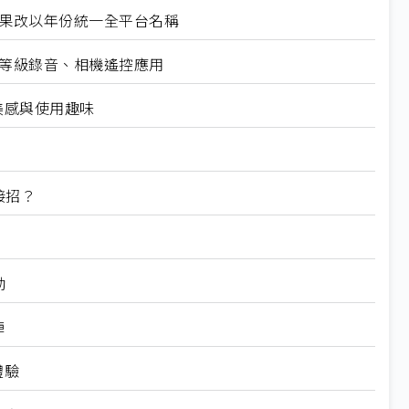
著進度 蘋果改以年份統一全平台名稱
錄音室等級錄音、相機遙控應用
美感與使用趣味
接招？
勁
陣
體驗