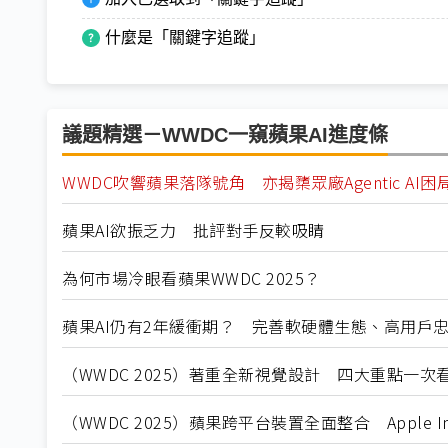
什麼是「關鍵字追蹤」
議題精選－WWDC一窺蘋果AI進度條
WWDC吹響蘋果落隊號角 亦揭櫫眾廠Agentic AI困
蘋果AI欲振乏力 批評對手反較吸睛
為何市場冷眼看蘋果WWDC 2025？
蘋果AI仍有2年緩衝期？ 完善軟硬體生態、高用戶
（WWDC 2025）著重全新視覺設計 四大重點一次
（WWDC 2025）蘋果跨平台裝置全面整合 Apple Int