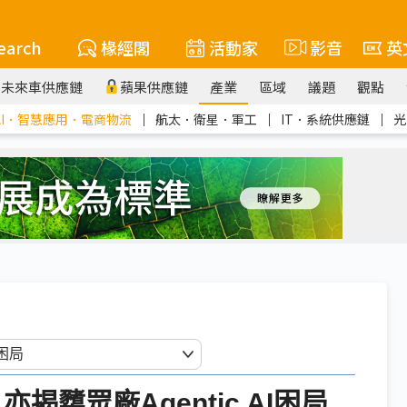
earch
椽經閣
活動家
影音
英
未來車供應鏈
蘋果供應鏈
產業
區域
議題
觀點
AI．智慧應用．電商物流
｜
航太．衛星．軍工
｜
IT．系統供應鏈
｜
光
櫫眾廠Agentic AI困局