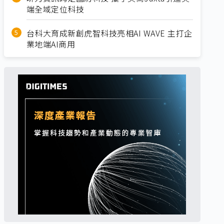
端全域定位科技
台科大育成新創虎智科技亮相AI WAVE 主打企
業地端AI商用