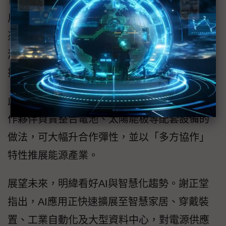
用者快速了解應用並導入到既有系統；同時，
憑藉全球認證的產品與在地化經銷商服務，在
滿足國際市場需求的同時，也能兼顧即時支
援。
此外明緯專注電源與控制的產品研發，再由合
作夥伴負責整合電池、太陽能板等配套設備的
做法，可大幅升合作彈性，並以「多方協作」
特性推展能源產業。
展望未來，明緯看好AI與智慧化趨勢。謝正堂
指出，AI應用正快速擴展至智慧家居、穿戴裝
置、工業自動化及大型資料中心，對電源供應