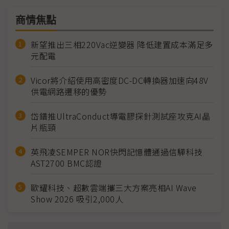
商情焦點
新望推出三相220Vac逆變器 降低建置成本滿足多
元配電
Vicor將介紹使用高密度DC-DC轉換器加速向48V
供電網路遷移的優勢
岱鐠推UltraConduct導電膠探針測試座攻克AI晶
片瓶頸
英飛凌SEMPER NOR快閃記憶體通過信驊科技
AST2700 BMC認證
歐耀科技、超數雲端攜三大方案亮相AI Wave
Show 2026 吸引2,000人