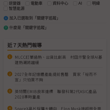
逆變器
電動車
資料中心
AI
明緯
智慧能源
加入已選取到「關鍵字追蹤」
什麼是「關鍵字追蹤」
近７天熱門報導
MLCC訂單過熱、出貨比創高 村田示警全球AI基
建熱潮將趨緩
2027全年記憶體產能提前售罄 買家「祕而不
宣」只怕買不夠
英特爾EMIB良率達標 聯發科第2代ASIC產品
2028準時量產
SpaceX晶片採購大轉向 Elon Musk捨超微全面