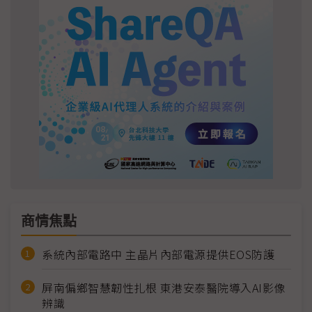
商情焦點
系統內部電路中 主晶片內部電源提供EOS防護
屏南偏鄉智慧韌性扎根 東港安泰醫院導入AI影像
辨識