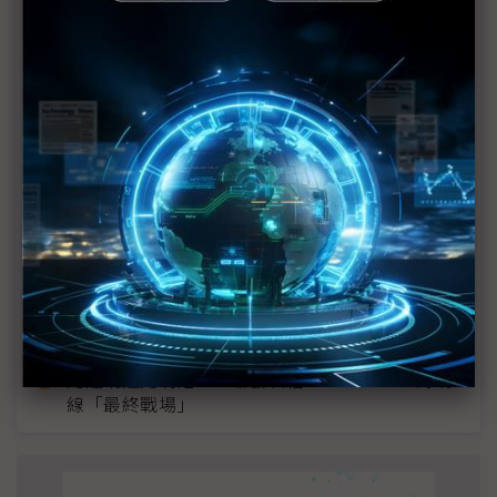
近７天熱門報導
MLCC訂單過熱、出貨比創高 村田示警全球AI基
建熱潮將趨緩
2027全年記憶體產能提前售罄 買家「祕而不
宣」只怕買不夠
英特爾EMIB良率達標 聯發科第2代ASIC產品
2028準時量產
SpaceX晶片採購大轉向 Elon Musk捨超微全面
採用NVIDIA
光進銅退更明確？ 聯發科估SerDes 448G為銅
線「最終戰場」