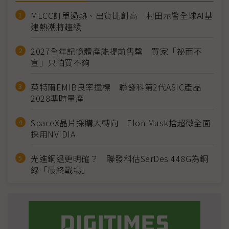
MLCC訂單過熱、出貨比創高 村田示警全球AI基
建熱潮將趨緩
2027全年記憶體產能提前售罄 買家「祕而不
宣」只怕買不夠
英特爾EMIB良率達標 聯發科第2代ASIC產品
2028準時量產
SpaceX晶片採購大轉向 Elon Musk捨超微全面
採用NVIDIA
光進銅退更明確？ 聯發科估SerDes 448G為銅
線「最終戰場」