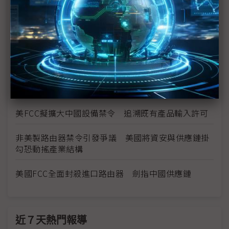
FCC禁令下台廠迎舊機紅利期 既有機種延壽支撐獲
利
FCC研議擴大限制中資電信 聚焦資料中心互連與中
國實驗室認證
美國FCC擬全面禁止中國實驗室測試產品 電子供應
鏈遇重組壓力
美FCC擬擴大中國設備禁令 追溯既有產品輸入許可
非美製路由器禁令引發爭議 美國將資安與供應鏈掛
勾恐動搖產業結構
美國FCC全面封殺進口路由器 劍指中國供應鏈
近７天熱門報導