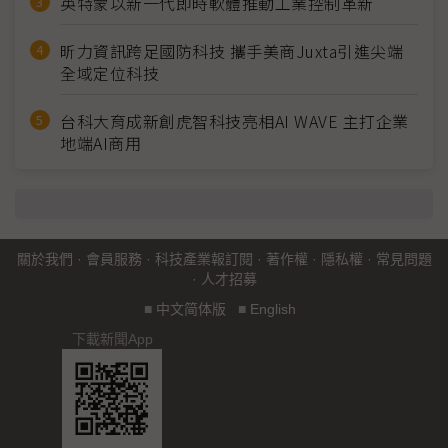
英特蒙以新一代即時軟體推動工業控制革新
昕力資訊跨足國防科技 攜手美商Juxta引進尖端
全域定位科技
台科大育成新創虎智科技亮相AI WAVE 主打企業
地端AI商用
關於我們
·
會員服務
·
科技產業報訂閱
·
著作權
·
隱私權
·
常見問題
·
人才招募
■
中文简体版
■
English
下載新聞App