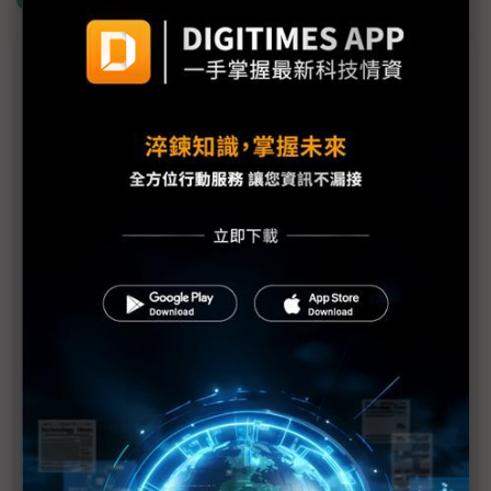
議題精選－FCC禁令預示美網通業震盪
美國擬擴大中國檢測實驗室禁令 惠普、戴爾等大廠
轉單效益浮現
淡旺季效應轉弱、美禁令利多發酵 台網通廠2Q產值
估季增11%
FCC擴大封殺行動熱點裝置 供應鏈赴美製造壓力升
高
TP-Link爭取FCC有條件解禁 強調美國獨立經營盼重
返市場
科技1分鐘：Netgear為何被評為壟斷美國家用路由器
市場？