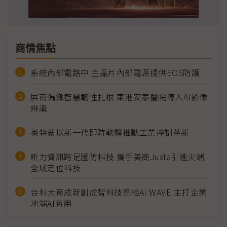
商情焦點
系統內部電路中 主晶片內部電源提供EOS防護
屏南偏鄉智慧韌性扎根 東港安泰醫院導入AI影像
辨識
英特蒙以新一代即時軟體推動工業控制革新
昕力資訊跨足國防科技 攜手美商Juxta引進尖端
全域定位科技
台科大育成新創虎智科技亮相AI WAVE 主打企業
地端AI商用