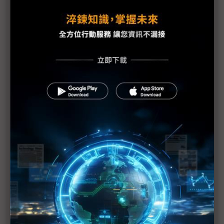
議題精選－SEMICON SEA 2026揭幕
中系半導體供應鏈「螞蟻搬家」 逐漸擴大東南亞影
響力
新加坡半導體轉型縮影 MPics與Jade Micron的跨境
製造布局
中廠深耕東南亞封測聚落 長川鎖定高功率需求、耐
科2H26迎新成長契機
SEMI執行長Ajit Manocha揭示東南亞半導體突圍關
鍵：這不是你死我活的比賽
AI浪潮顛覆半導體測試 AEM執行長：測試端面臨
「物理與成本」雙重挑戰
科技1分鐘：穎崴SEMICON SEA 2026布局策略