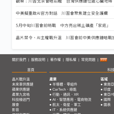
觀察：川習北京會晤前瞻 台灣供應鏈位處心臟地帶
中美擬重啟AI官方對話 川習會聚焦建立安全護欄
5月中旬川習會前哨戰 中方亮出稀土礦產「家底」
晶片禁令、AI主權戰升溫 川習會前中美供應鏈暗戰
關於我們
服務說明
著作權
隱私權
常見問題
|
|
|
|
|
首頁
科
晶片戰升溫
產業
區域
未來車供應鏈
●
半導體．零組件
●
東南
蘋果供應鏈
●
CarTech．綠能
●
印度
產業九宮格
●
行動．通訊．XR
●
東亞/
科技椽送門
●
AI．智慧應用．電商物流
●
國際
展會
●
航太．衛星．軍工
●
圖表
影音
●
IT．系統供應鏈