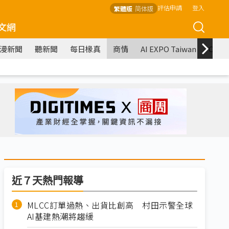
評估申請
登入
繁體版
简体版
文網
漫新聞
聽新聞
每日椽真
商情
AI EXPO Taiwan
COM
近７天熱門報導
MLCC訂單過熱、出貨比創高 村田示警全球
AI基建熱潮將趨緩