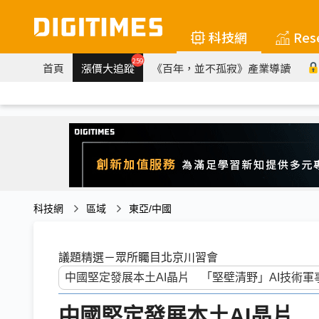
科技網
Res
259
首頁
漲價大追蹤
《百年，並不孤寂》產業導讀
科技網
區域
東亞/中國
議題精選－眾所矚目北京川習會
中國堅定發展本土AI晶片 