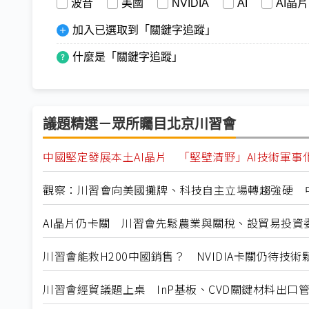
波音
美國
NVIDIA
AI
AI晶片
加入已選取到「關鍵字追蹤」
什麼是「關鍵字追蹤」
議題精選－眾所矚目北京川習會
中國堅定發展本土AI晶片 「堅壁清野」AI技術軍事
觀察：川習會向美國攤牌、科技自主立場轉趨強硬 中
AI晶片仍卡關 川習會先鬆農業與關稅、設貿易投資
川習會能救H200中國銷售？ NVIDIA卡關仍待技術
川習會經貿議題上桌 InP基板、CVD關鍵材料出口