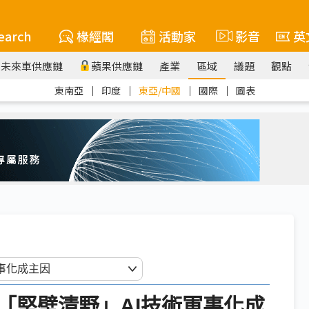
earch
椽經閣
活動家
影音
英
未來車供應鏈
蘋果供應鏈
產業
區域
議題
觀點
東南亞
｜
印度
｜
東亞/中國
｜
國際
｜
圖表
「堅壁清野」AI技術軍事化成