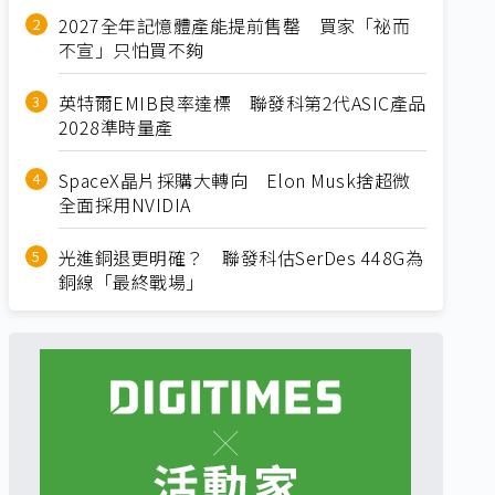
2027全年記憶體產能提前售罄 買家「祕而
不宣」只怕買不夠
英特爾EMIB良率達標 聯發科第2代ASIC產品
2028準時量產
SpaceX晶片採購大轉向 Elon Musk捨超微
全面採用NVIDIA
光進銅退更明確？ 聯發科估SerDes 448G為
銅線「最終戰場」