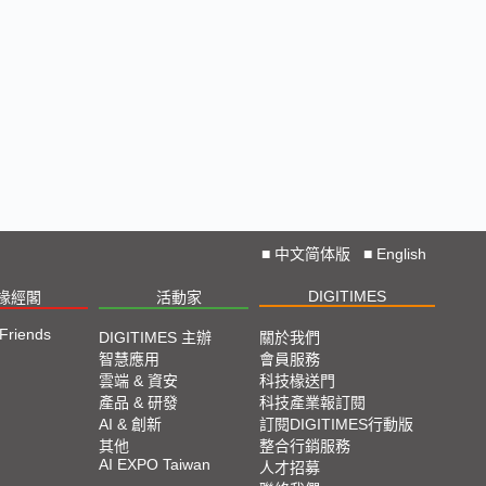
■
中文简体版
■
English
DIGITIMES
椽經閣
活動家
 Friends
DIGITIMES 主辦
關於我們
智慧應用
會員服務
雲端 & 資安
科技椽送門
產品 & 研發
科技產業報訂閱
AI & 創新
訂閱DIGITIMES行動版
其他
整合行銷服務
AI EXPO Taiwan
人才招募