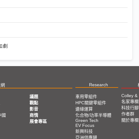
加劇
Research
技網
Colley &
議題
車用零組件
名家專欄
亞
觀點
HPC關鍵零組件
科技行腳
影音
邊緣運算
作者群
中國
商情
化合物/功率半導體
關於專欄
Green Tech
展會專區
EV Focus
新興科技
亞洲供應鏈