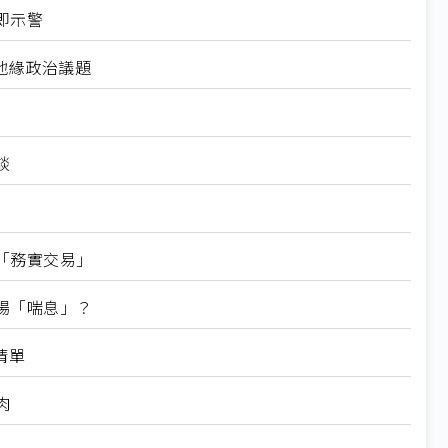
即示警
地緣政治議題
談
「務實交易」
場「喘息」？
清單
肉