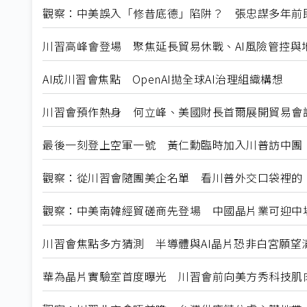
觀察：中美誤入「修昔底德」陷阱？ 張忠謀多年前
川習高峰會登場 聚焦延長貿易休戰、AI風險管控與
AI成川習會焦點 OpenAI拋全球AI治理組織構想
川習會預作熱身 何立峰、美國財長首爾展開貿易會
最後一刻登上空軍一號 黃仁勳臨時加入川普訪中團
觀察：從川習會隨團美企名單 看川普外交口袋裡的
觀察：中美南韓經貿磋商先登場 中國晶片業可迎中
川習會焦點多方猜測 半導體與AI晶片恐非白宮願望
華為晶片實驗室首度曝光 川習會前向美方秀科技肌