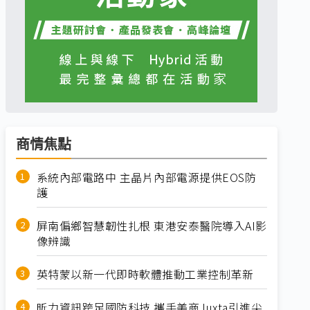
商情焦點
系統內部電路中 主晶片內部電源提供EOS防
護
屏南偏鄉智慧韌性扎根 東港安泰醫院導入AI影
像辨識
英特蒙以新一代即時軟體推動工業控制革新
昕力資訊跨足國防科技 攜手美商Juxta引進尖