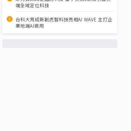
端全域定位科技
台科大育成新創虎智科技亮相AI WAVE 主打企
業地端AI商用