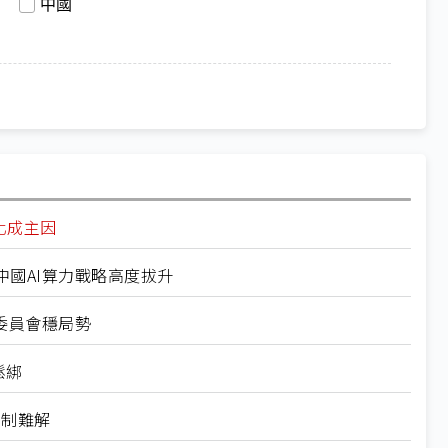
中國
化成主因
國AI算力戰略高度拔升
委員會穩局勢
鬆綁
管制難解