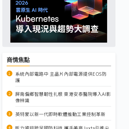
商情焦點
系統內部電路中 主晶片內部電源提供EOS防
護
屏南偏鄉智慧韌性扎根 東港安泰醫院導入AI影
像辨識
英特蒙以新一代即時軟體推動工業控制革新
昕力資訊跨足國防科技 攜手美商Juxta引進尖