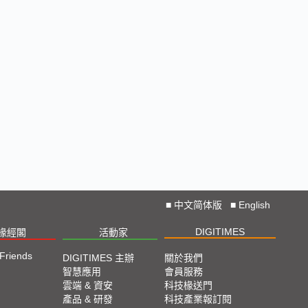
■
中文简体版
■
English
DIGITIMES
椽經閣
活動家
 Friends
DIGITIMES 主辦
關於我們
智慧應用
會員服務
雲端 & 資安
科技椽送門
產品 & 研發
科技產業報訂閱