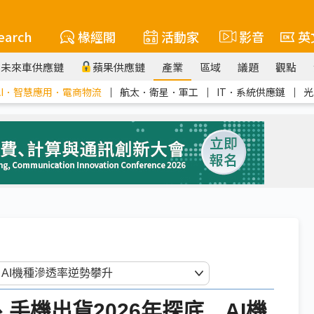
earch
椽經閣
活動家
影音
英
未來車供應鏈
蘋果供應鏈
產業
區域
議題
觀點
AI．智慧應用．電商物流
｜
航太．衛星．軍工
｜
IT．系統供應鏈
｜
光
NB、手機出貨2026年探底 AI機