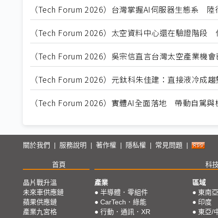
（Tech Forum 2026）台灣掌握AI伺服器生態
（Tech Forum 2026）太空資料中心還在驗證階
（Tech Forum 2026）吳宗信直言台灣太空產
（Tech Forum 2026）元鈦科朱佳建：直接液冷
（Tech Forum 2026）實體AI全面落地 帶動自
關於我們
服務說明
著作權
隱私權
常見問題
|
|
|
|
|
首頁
科
晶片戰升溫
產業
區域
未來車供應鏈
●
半導體．零組件
●
東南
蘋果供應鏈
●
CarTech．綠能
●
印度
產業九宮格
●
行動．通訊．XR
●
東亞/