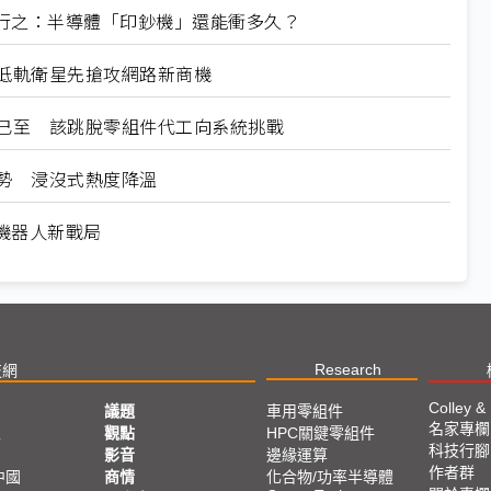
系 陸行之：半導體「印鈔機」還能衝多久？
段 低軌衛星先搶攻網路新商機
業機會已至 該跳脫零組件代工向系統挑戰
成趨勢 浸沒式熱度降溫
駕與機器人新戰局
Research
技網
Colley &
議題
車用零組件
名家專欄
亞
觀點
HPC關鍵零組件
科技行腳
影音
邊緣運算
作者群
中國
商情
化合物/功率半導體