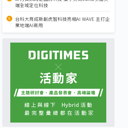
端全域定位科技
台科大育成新創虎智科技亮相AI WAVE 主打企
業地端AI商用