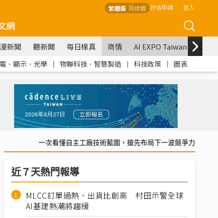
評估申請
登入
繁體版
简体版
文網
漫新聞
聽新聞
每日椽真
商情
AI EXPO Taiwan
COM
電．顯示．光學
｜
物聯科技．智慧製造
｜
科技政策
｜
圖表
一次看懂自主工廠技術藍圖，搶先布局下一波競爭力
近７天熱門報導
MLCC訂單過熱、出貨比創高 村田示警全球
AI基建熱潮將趨緩