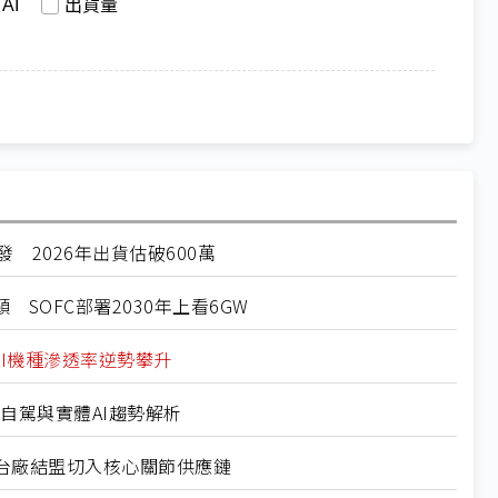
AI
出貨量
需求爆發 2026年出貨估破600萬
頸 SOFC部署2030年上看6GW
底 AI機種滲透率逆勢攀升
26自駕與實體AI趨勢解析
競逐 台廠結盟切入核心關節供應鏈