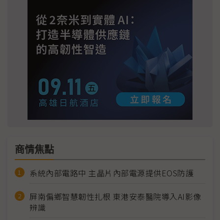
商情焦點
系統內部電路中 主晶片內部電源提供EOS防護
屏南偏鄉智慧韌性扎根 東港安泰醫院導入AI影像
辨識