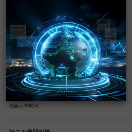
台廠結盟切入核心關節供應鏈
（Tech Forum 2026）台灣掌握AI伺服器生態系 陸
行之：半導體「印鈔機」還能衝多久？
（Tech Forum 2026）太空資料中心還在驗證階段
低軌衛星先搶攻網路新商機
（Tech Forum 2026）吳宗信直言台灣太空產業機會
已至 該跳脫零組件代工向系統挑戰
（Tech Forum 2026）元鈦科朱佳建：直接液冷成趨
勢 浸沒式熱度降溫
（Tech Forum 2026）實體AI全面落地 帶動自駕與
機器人新戰局