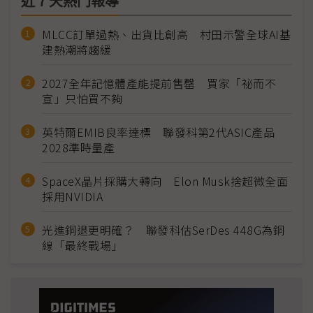
近７天熱門報導
MLCC訂單過熱、出貨比創高 村田示警全球AI基
建熱潮將趨緩
2027全年記憶體產能提前售罄 買家「祕而不
宣」只怕買不夠
英特爾EMIB良率達標 聯發科第2代ASIC產品
2028準時量產
SpaceX晶片採購大轉向 Elon Musk捨超微全面
採用NVIDIA
光進銅退更明確？ 聯發科估SerDes 448G為銅
線「最終戰場」