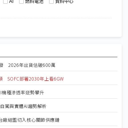
AI
燃料電池
資料中心
需求爆發 2026年出貨估破600萬
頸 SOFC部署2030年上看6GW
底 AI機種滲透率逆勢攀升
26自駕與實體AI趨勢解析
競逐 台廠結盟切入核心關節供應鏈