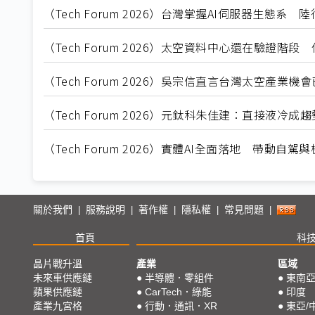
（Tech Forum 2026）台灣掌握AI伺服器生態
（Tech Forum 2026）太空資料中心還在驗證階
（Tech Forum 2026）吳宗信直言台灣太空產
（Tech Forum 2026）元鈦科朱佳建：直接液冷
（Tech Forum 2026）實體AI全面落地 帶動自
關於我們
服務說明
著作權
隱私權
常見問題
|
|
|
|
|
首頁
科
晶片戰升溫
產業
區域
未來車供應鏈
●
半導體．零組件
●
東南
蘋果供應鏈
●
CarTech．綠能
●
印度
產業九宮格
●
行動．通訊．XR
●
東亞/