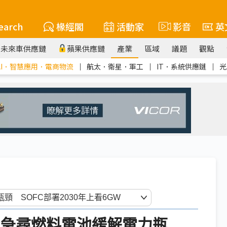
earch
椽經閣
活動家
影音
英
未來車供應鏈
蘋果供應鏈
產業
區域
議題
觀點
AI．智慧應用．電商物流
｜
航太．衛星．軍工
｜
IT．系統供應鏈
｜
光
）CSP急尋燃料電池緩解電力瓶