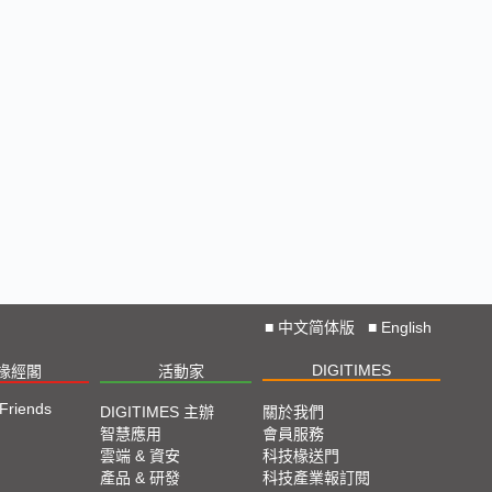
■
中文简体版
■
English
DIGITIMES
椽經閣
活動家
 Friends
DIGITIMES 主辦
關於我們
智慧應用
會員服務
雲端 & 資安
科技椽送門
產品 & 研發
科技產業報訂閱