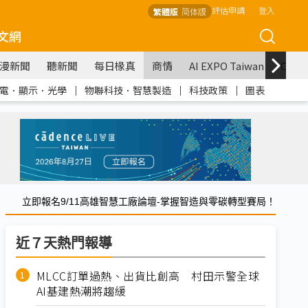
評估申請
登入
繁體版
简体版
文網
漫新聞
聽新聞
每日椽真
商情
AI EXPO Taiwan
COM
電．顯示．光學
｜
物聯科技．智慧製造
｜
科技政策
｜
圖表
立即報名9/11高雄智慧工廠論壇-掌握智造與零碳轉型賽局！
近７天熱門報導
MLCC訂單過熱、出貨比創高 村田示警全球
AI基建熱潮將趨緩