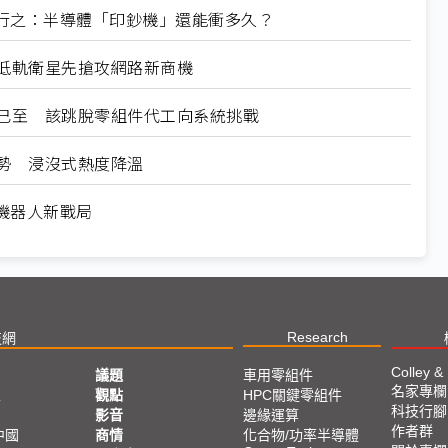
系 陸行之：半導體「印鈔機」還能衝多久？
段 低軌衛星先搶攻網路新商機
業機會已至 該跳脫零組件代工向系統挑戰
成趨勢 浸沒式熱度降溫
駕與機器人新戰局
Research
技網
Colley &
議題
車用零組件
名家專欄
亞
觀點
HPC關鍵零組件
科技行腳
影音
邊緣運算
作者群
中國
商情
化合物/功率半導體