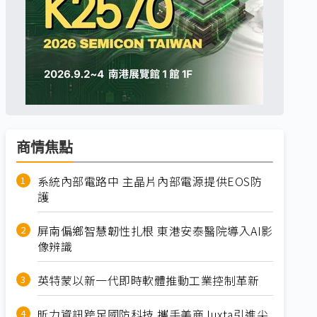
商情焦點
系統內部電路中 主晶片內部電源提供EOS防
護
屏南偏鄉智慧韌性扎根 東港安泰醫院導入AI影
像辨識
英特蒙以新一代即時軟體推動工業控制革新
昕力資訊跨足國防科技 攜手美商Juxta引進尖