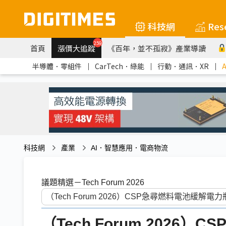
科技網
Res
259
首頁
漲價大追蹤
《百年，並不孤寂》產業導讀
半導體．零組件
｜
CarTech．綠能
｜
行動．通訊．XR
｜
科技網
產業
AI．智慧應用．電商物流
議題精選－Tech Forum 2026
（Tech Forum 2026