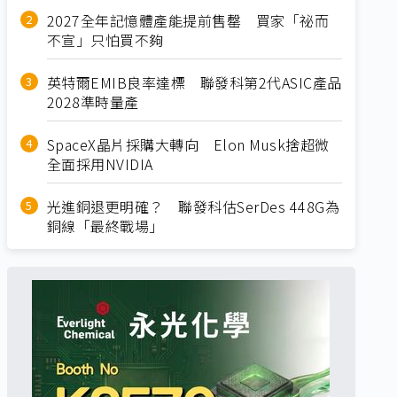
2027全年記憶體產能提前售罄 買家「祕而
不宣」只怕買不夠
英特爾EMIB良率達標 聯發科第2代ASIC產品
2028準時量產
SpaceX晶片採購大轉向 Elon Musk捨超微
全面採用NVIDIA
光進銅退更明確？ 聯發科估SerDes 448G為
銅線「最終戰場」