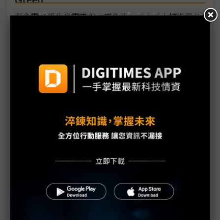
Green
彩色電子紙化身電吉他、變色車 元太三大技術平台
COMPUTEX聚首
Google人形機器人穿上電子紙皮膚 元太切入供應鏈
AI吃電怪獸催電子紙走向城市與戶外 元太迎「大」
成長契機
COMPUTEX 2026首設機器人專區 台廠生態系全陣
容集結
變色電子紙概念車COMPUTEX首亮相 元太李政昊：
與膽固醇液晶市場有別
友達旗下達擎首度進軍COMPUTEX 攜手元太拓電子
紙版圖
電子紙從靜態走向互動 元太新架構讓「顯示效能翻