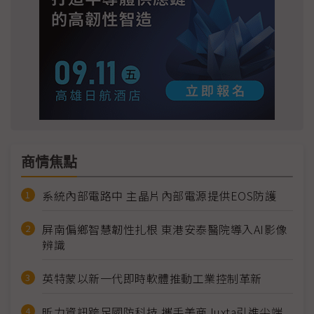
商情焦點
系統內部電路中 主晶片內部電源提供EOS防護
屏南偏鄉智慧韌性扎根 東港安泰醫院導入AI影像
辨識
英特蒙以新一代即時軟體推動工業控制革新
昕力資訊跨足國防科技 攜手美商Juxta引進尖端