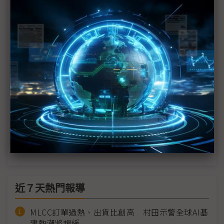
倍」更靈動
元太首度參展 電子紙數位相框牆點亮6月
COMPUTEX 2026
元太看好2026年成長25% 李政昊直言電子紙下個大
市場是「Surface」
元太首登COMPUTEX 攜40家夥伴打造電子紙產業
專區
（獨家）顯示從裝置走向表面 元太李政昊揭AI如何
重塑產業競爭邏輯
近７天熱門報導
MLCC訂單過熱、出貨比創高 村田示警全球AI基
建熱潮將趨緩