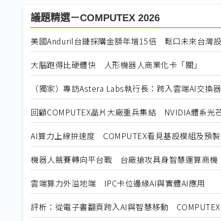
議題精選－COMPUTEX 2026
美國Anduril台鏈採購金額年增15倍 鬆口未來台灣
大腦跑得比硬體快 人形機器人商業化卡「關」
（獨家）專訪Astera Labs執行長：跨入雲端AI交
回顧COMPUTEX晶片大廠重兵集結 NVIDIA體系光
AI算力上線拚速度 COMPUTEX看見基設模組及預
機器人競賽轉向平台戰 台廠搶攻具身智慧運算商機
雲端算力外溢地端 IPC卡位邊緣AI與實體AI應用
評析：從電子書翻頁跨入AI與智慧移動 COMPUTE