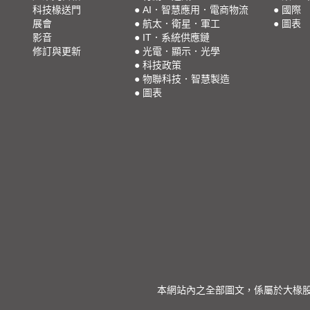
科技椽送門
●
AI．智慧應用．電商物流
●
國際
展會
●
航太．衛星．軍工
●
圖表
影音
●
IT．系統供應鏈
修訂與更新
●
光電．顯示．光學
●
科技政策
●
物聯科技．智慧製造
●
圖表
本網站內之全部圖文，係屬於大椽股份有