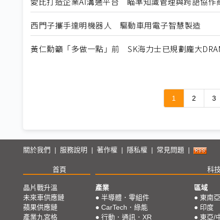
愛比打造企業AI溝通平台 瞄準知識管理與跨語協作
西門子攜手達明機器人 驅動車用電子智慧製造
黃仁勳籲「多做一點」前 SK海力士已規劃龐大DRA
1
2
3
關於我們
服務說明
著作權
隱私權
常見問題
|
|
|
|
|
首頁
科
晶片戰升溫
產業
區域
未來車供應鏈
●
半導體．零組件
●
東南
蘋果供應鏈
●
CarTech．綠能
●
印度
產業九宮格
●
行動．通訊．XR
●
東亞/