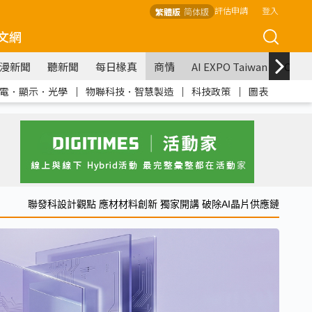
評估申請
登入
繁體版
简体版
文網
漫新聞
聽新聞
每日椽真
商情
AI EXPO Taiwan
COM
電．顯示．光學
｜
物聯科技．智慧製造
｜
科技政策
｜
圖表
聯發科設計觀點 應材材料創新 獨家開講 破除AI晶片供應鏈