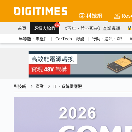
科技網
Res
257
首頁
漲價大追蹤
《百年，並不孤寂》產業導讀
半導體．零組件
｜
CarTech．綠能
｜
行動．通訊．XR
｜
科技網
產業
IT．系統供應鏈