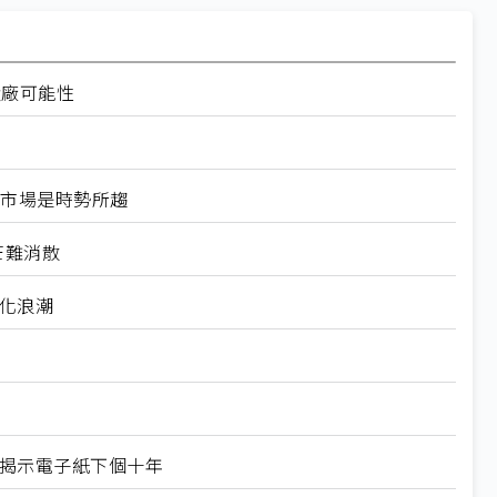
設廠可能性
換器市場是時勢所趨
芒難消散
製化浪潮
X揭示電子紙下個十年