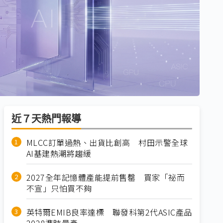
近７天熱門報導
MLCC訂單過熱、出貨比創高 村田示警全球
AI基建熱潮將趨緩
2027全年記憶體產能提前售罄 買家「祕而
不宣」只怕買不夠
英特爾EMIB良率達標 聯發科第2代ASIC產品
2028準時量產