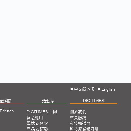
■
中文简体版
■
English
DIGITIMES
椽經閣
活動家
 Friends
DIGITIMES 主辦
關於我們
智慧應用
會員服務
雲端 & 資安
科技椽送門
產品 & 研發
科技產業報訂閱