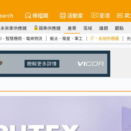
earch
椽經閣
活動家
影音
英
未來車供應鏈
蘋果供應鏈
產業
區域
議題
觀點
AI．智慧應用．電商物流
｜
航太．衛星．軍工
｜
IT．系統供應鏈
｜
光