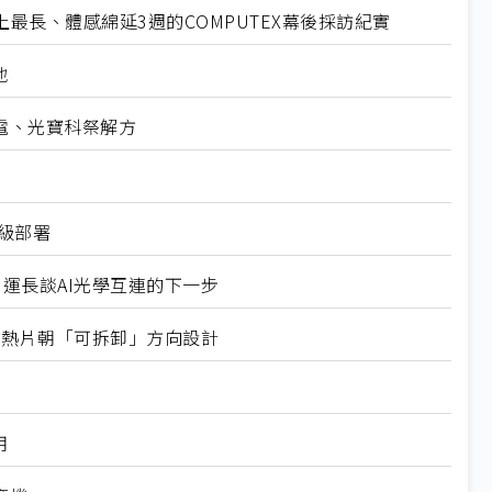
最長、體感綿延3週的COMPUTEX幕後採訪紀實
地
電、光寶科祭解方
業級部署
營運長談AI光學互連的下一步
式均熱片朝「可拆卸」方向設計
用