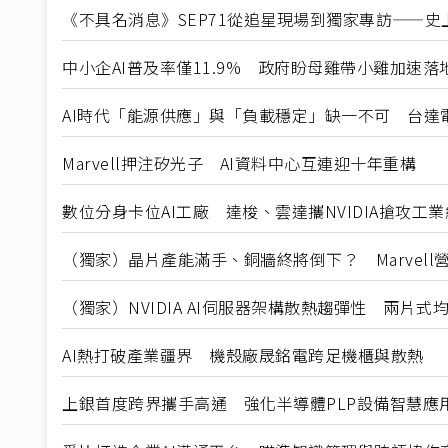
《不具名消息》SEP71從追星現場到獨家專訪——史上
中小企AI普及率僅11.9% 政府盼母雞帶小雞加速落
AI時代「能源供應」與「負載穩定」缺一不可 台達
Marvell押注矽光子 AI資料中心互連迎十年重構
數位分身卡位AI工廠 達梭、雲達攜NVIDIA搶攻工
（獨家）晶片產能滿手、銅牆終將倒下？ Marvell
（獨家）NVIDIA AI伺服器架構散熱趨彈性 兩片
AI熱打破產業疆界 機殼廠晟銘電跨足機櫃與散熱
上銀首度跨界攜手高通 強化半導體PLP設備智慧應