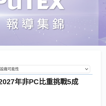
027年非PC比重挑戰5成