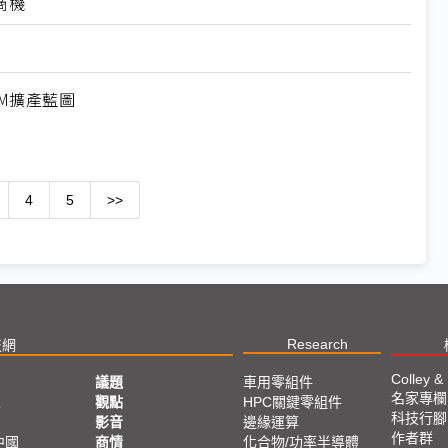
商機
M擴產藍圖
4
5
>>
Research
技網
Colley &
議題
車用零組件
名家專欄
亞
觀點
HPC關鍵零組件
科技行腳
影音
邊緣運算
作者群
中國
商情
化合物/功率半導體