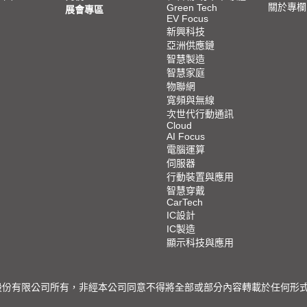
關於專欄
Green Tech
展會專區
EV Focus
新興科技
亞洲供應鏈
智慧製造
智慧家庭
物聯網
寬頻與無線
次世代行動通訊
Cloud
AI Focus
電腦運算
伺服器
行動裝置與應用
智慧穿戴
CarTech
IC設計
IC製造
顯示科技與應用
限公司所有，非經本公司同意不得將全部或部分內容轉載於任何形式之媒體 © 