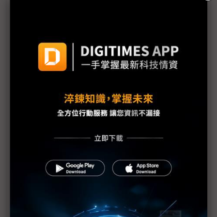
受邀赴美續談
不只與黃仁勳接發球 斗山集團與NVIDIA宣布推進全
方位AI合作
Naver聯手NVIDIA打造GW級AI工廠 2027年啟動
55MW基礎設施
NVIDIA、SK海力士齊投入記憶體研發 黃仁勳：首次
與單一集團展開全面合作
樂金集團首度大規模採購NVIDIA GPU 推進實體AI
領域
黃仁勳南韓燒肉之約公開驚喜 預告大量記憶體訂單
黃仁勳訪韓見電競傳奇Faker真正盤算 提前連結下
一代AI使用者