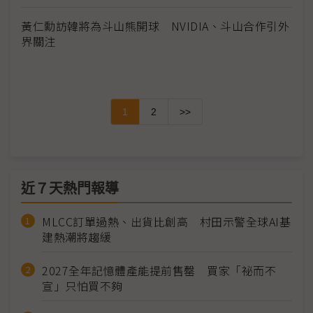
黃仁勳訪韓將為斗山熊開球 NVIDIA、斗山合作引外
界關注
1
2
>>
近７天熱門報導
MLCC訂單過熱、出貨比創高 村田示警全球AI基
建熱潮將趨緩
2027全年記憶體產能提前售罄 買家「祕而不
宣」只怕買不夠