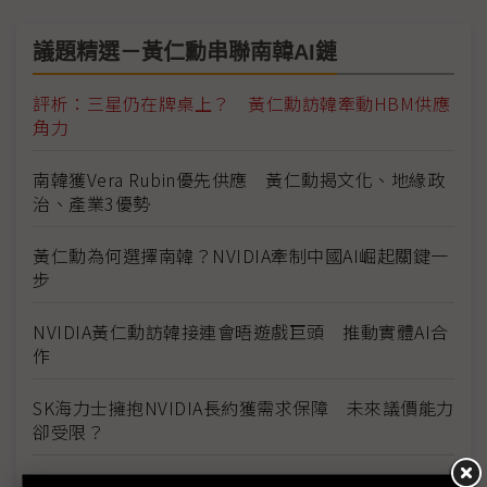
議題精選－黃仁勳串聯南韓AI鏈
評析：三星仍在牌桌上？ 黃仁勳訪韓牽動HBM供應
角力
南韓獲Vera Rubin優先供應 黃仁勳揭文化、地緣政
治、產業3優勢
黃仁勳為何選擇南韓？NVIDIA牽制中國AI崛起關鍵一
步
NVIDIA黃仁勳訪韓接連會晤遊戲巨頭 推動實體AI合
作
SK海力士擁抱NVIDIA長約獲需求保障 未來議價能力
卻受限？
樂金NVIDIA機器人、AI工廠、自駕全面合作 具光謨