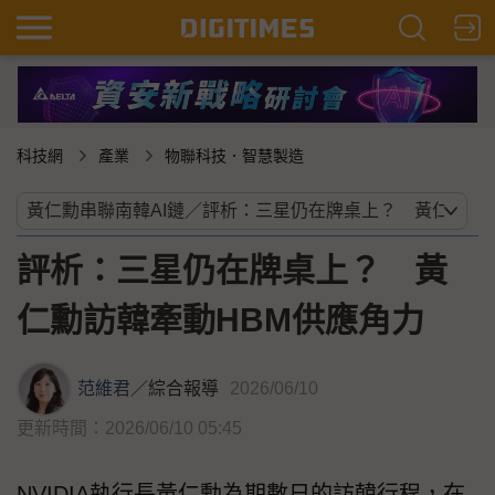
科技網
產業
物聯科技．智慧製造
評析：三星仍在牌桌上？ 黃
仁勳訪韓牽動HBM供應角力
范維君
／
綜合報導
2026/06/10
更新時間：2026/06/10 05:45
NVIDIA執行長黃仁勳為期數日的訪韓行程，在