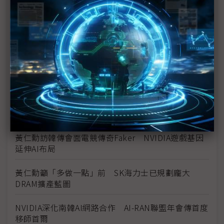
直擊黃仁勳訪韓再喊「驚喜」 協調供應鏈鞏固AI、
機器人版圖
黃仁勳訪韓吹起電競旋風 台韓固樁戰略細膩多方進
擊
從炸啤餐到五花趴 黃仁勳今再訪韓串連HBM、機器
人與實體AI生態系
黃仁勳訪韓傳會Krafton 遊戲AI合作延伸至實體AI？
黃仁勳訪韓傳會面電競傳奇Faker NVIDIA遊戲基因
延伸AI布局
黃仁勳籲「多做一點」前 SK海力士已規劃龐大
DRAM擴產藍圖
NVIDIA深化南韓AI網路合作 AI-RAN聯盟年會傳首度
移師首爾