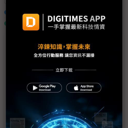
封裝
玉晶光
大立光
CPO
加入已選取到「關鍵字追蹤」
什麼是「關鍵字追蹤」
議題精選－大立光股東會：老實樹開花笑談
CPO
評析：大立光孤勇求極致、玉晶光產品廣布局 光學
雙雄攻CPO策略大不同
大立光憑獨門製程強攻CPO 林恩平曝訣竅：用不完
美部件拼出「完美精度」
大立光手機鏡頭拉貨壓縮4Q迎非典型旺季 潛望鏡片
數再升級
科技1分鐘：2026年大立光股東會「畫」重點