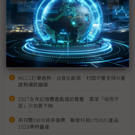
大立光林恩平笑意難掩 CPO試產線2026年9月直指
多層堆疊高難度戰場
大立光9日股東會三大看點解析 FAU進度最吸睛
大立光5月營收年增43% CPO與FAU布局成焦點
近７天熱門報導
MLCC訂單過熱、出貨比創高 村田示警全球AI基
建熱潮將趨緩
2027全年記憶體產能提前售罄 買家「祕而不
宣」只怕買不夠
英特爾EMIB良率達標 聯發科第2代ASIC產品
2028準時量產