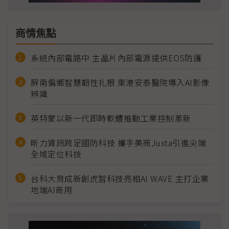
商情焦點
系統內部電路中 主晶片內部電源提供EOS防護
屏南偏鄉智慧韌性扎根 東港安泰醫院導入AI影像
辨識
英特蒙以新一代即時軟體推動工業控制革新
昕力資訊跨足國防科技 攜手美商Juxta引進尖端
全域定位科技
台科大育成新創虎智科技亮相AI WAVE 主打企業
地端AI商用