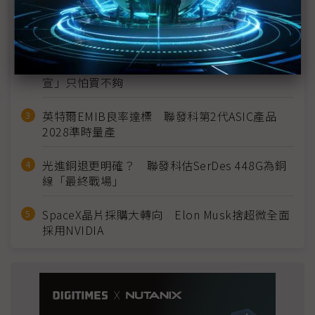
MLCC訂單過熱、出貨比創高 村田示警全球AI基
建熱潮將趨緩
2027全年記憶體產能提前售罄 買家「祕而不
宣」只怕買不夠
英特爾EMIB良率達標 聯發科第2代ASIC產品
2028準時量產
光進銅退更明確？ 聯發科估SerDes 448G為銅
線「最終戰場」
SpaceX晶片採購大轉向 Elon Musk捨超微全面
採用NVIDIA