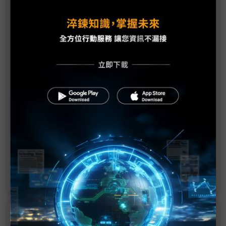
LFP電池
BESS商機引爆二次電池投資潮 Tesla、GM加速重塑
美國本土供應鏈
Elon Musk的下一座印鈔機？ Tesla向LFP上游延伸
布局、前驅體關鍵夥伴在台灣
Tesla打造LFP自主供應鏈 如何對決中國鋰電池極致
內捲？
美國擴大軍工企業清單 寧德時代以鋰空氣電池築技
術防線
傳獲Tesla長期訂單 立凱擴建LFP前驅體產能迎商機
近７天熱門報導