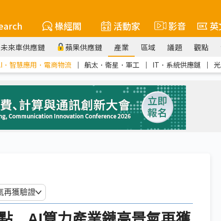
earch
椽經閣
活動家
影音
英
未來車供應鏈
蘋果供應鏈
產業
區域
議題
觀點
AI．智慧應用．電商物流
｜
航太．衛星．軍工
｜
IT．系統供應鏈
｜
光
鍵節點 AI算力產業鏈高景氣再獲