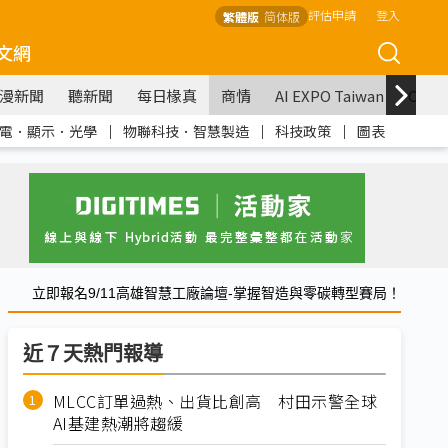
評估申請
登入
繁體版
简体版
文網
漫新聞
聽新聞
每日椽真
商情
AI EXPO Taiwan
COM
電．顯示．光學
｜
物聯科技．智慧製造
｜
科技政策
｜
圖表
立即報名9/11高雄智慧工廠論壇-掌握智造與零碳轉型賽局！
近７天熱門報導
MLCC訂單過熱、出貨比創高 村田示警全球
AI基建熱潮將趨緩