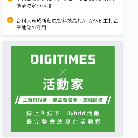
端全域定位科技
台科大育成新創虎智科技亮相AI WAVE 主打企
業地端AI商用