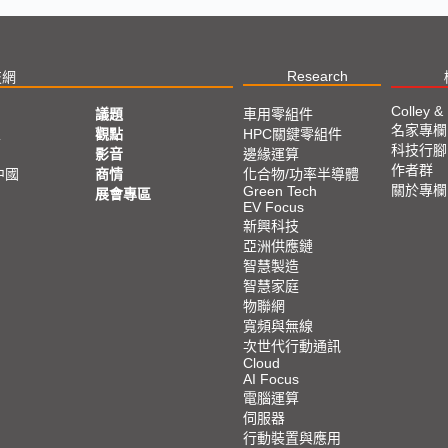
Research
技網
Colley &
議題
車用零組件
名家專欄
亞
觀點
HPC關鍵零組件
科技行腳
影音
邊緣運算
作者群
中國
商情
化合物/功率半導體
關於專欄
Green Tech
展會專區
EV Focus
新興科技
亞洲供應鏈
智慧製造
智慧家庭
物聯網
寬頻與無線
次世代行動通訊
Cloud
AI Focus
電腦運算
伺服器
行動裝置與應用