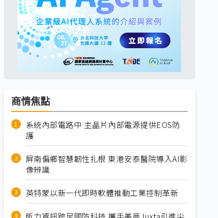
商情焦點
系統內部電路中 主晶片內部電源提供EOS防
護
屏南偏鄉智慧韌性扎根 東港安泰醫院導入AI影
像辨識
英特蒙以新一代即時軟體推動工業控制革新
昕力資訊跨足國防科技 攜手美商Juxta引進尖