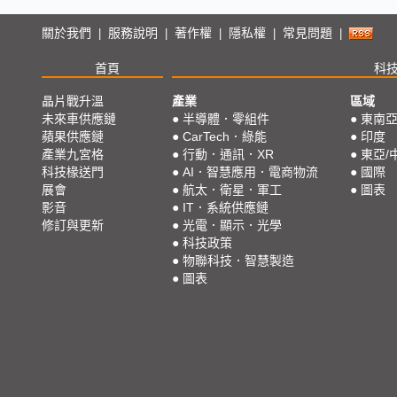
關於我們
服務說明
著作權
隱私權
常見問題
|
|
|
|
|
首頁
科
晶片戰升溫
產業
區域
未來車供應鏈
●
半導體．零組件
●
東南
蘋果供應鏈
●
CarTech．綠能
●
印度
產業九宮格
●
行動．通訊．XR
●
東亞/
科技椽送門
●
AI．智慧應用．電商物流
●
國際
展會
●
航太．衛星．軍工
●
圖表
影音
●
IT．系統供應鏈
修訂與更新
●
光電．顯示．光學
●
科技政策
●
物聯科技．智慧製造
●
圖表