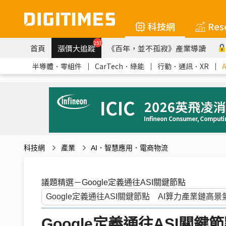
科技網
Res
257
首頁
漲價大追蹤
《百年，並不孤寂》產業導讀
半導體．零組件
｜
CarTech．綠能
｜
行動．通訊．XR
｜
科技網
產業
AI．智慧應用．電商物流
議題精選－Google定義通往ASI關鍵節點
Google定義通往ASI關