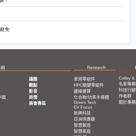
可避免
Research
技網
Colley &
議題
車用零組件
名家專欄
亞
觀點
HPC關鍵零組件
科技行腳
影音
邊緣運算
作者群
中國
商情
化合物/功率半導體
關於專欄
Green Tech
展會專區
EV Focus
新興科技
亞洲供應鏈
智慧製造
智慧家庭