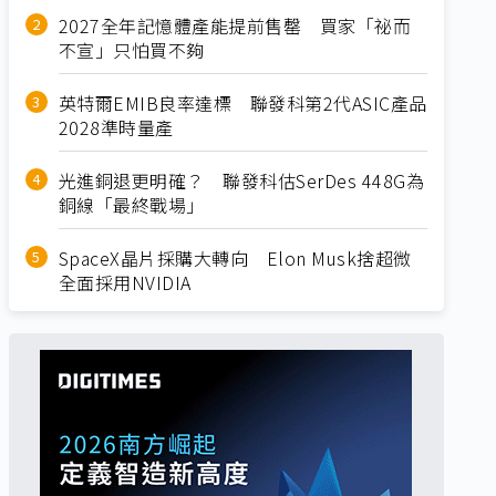
2027全年記憶體產能提前售罄 買家「祕而
不宣」只怕買不夠
英特爾EMIB良率達標 聯發科第2代ASIC產品
2028準時量產
光進銅退更明確？ 聯發科估SerDes 448G為
銅線「最終戰場」
SpaceX晶片採購大轉向 Elon Musk捨超微
全面採用NVIDIA