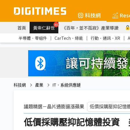
科技網
Res
40
首頁
黃崇仁辭世
《百年，並不孤寂》產業導讀
半導體．零組件
｜
CarTech．綠能
｜
行動．通訊．XR
｜
科技網
產業
IT．系統供應鏈
議題精選－晶片通膨逼漲蘋果
低價採購壓抑記憶體投資 