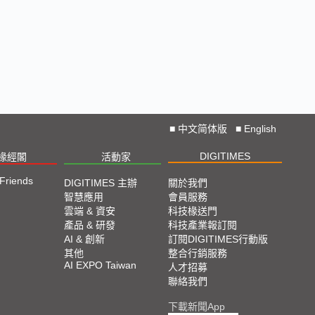
■
中文简体版
■
English
DIGITIMES
椽經閣
活動家
 Friends
DIGITIMES 主辦
關於我們
智慧應用
會員服務
雲端 & 資安
科技椽送門
產品 & 研發
科技產業報訂閱
AI & 創新
訂閱DIGITIMES行動版
其他
整合行銷服務
AI EXPO Taiwan
人才招募
聯絡我們
下載新聞App