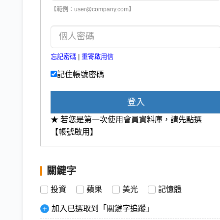
【範例：user@company.com】
忘記密碼
|
重寄啟用信
記住帳號密碼
登入
★ 若您是第一次使用會員資料庫，請先點選
【帳號啟用】
關鍵字
投資
蘋果
美光
記憶體
加入已選取到「關鍵字追蹤」