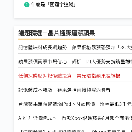
什麼是「關鍵字追蹤」
議題精選－晶片通膨逼漲蘋果
記憶體缺料成長期趨勢 蘋果價格暴漲恐預示「3C大
蘋果漲價衝擊市場信心 評析：四大優勢支撐銷量韌
低價採購壓抑記憶體投資 美光暗指蘋果埋禍根
記憶體成本飆漲 蘋果選擇直接轉嫁消費者
台灣蘋果無預警調漲iPad、Mac售價 漲幅最低3千
AI推升記憶體成本 微軟Xbox跟進蘋果8月起全面漲
【漫圖秒懂】AI排擠記憶體產能 iPhone漲價風暴來