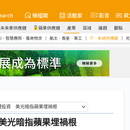
earch
椽經閣
活動家
影音
英
未來車供應鏈
蘋果供應鏈
產業
區域
議題
觀點
AI．智慧應用．電商物流
｜
航太．衛星．軍工
｜
IT．系統供應鏈
｜
光
美光暗指蘋果埋禍根