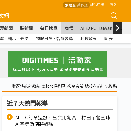
評估申請
登入
繁體版
简体版
文網
漫新聞
聽新聞
每日椽真
商情
AI EXPO Taiwan
COM
電．顯示．光學
｜
物聯科技．智慧製造
｜
科技政策
｜
圖表
聯發科設計觀點 應材材料創新 獨家開講 破除AI晶片供應鏈
近７天熱門報導
MLCC訂單過熱、出貨比創高 村田示警全球
AI基建熱潮將趨緩