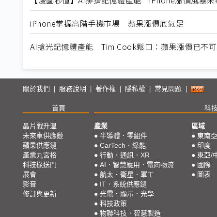
iPhone掌握高階手機市場 蘋果漲價底氣足
AI搶光記憶體產能 Tim Cook鬆口：蘋果漲價已不
關於我們
服務說明
著作權
隱私權
常見問題
|
|
|
|
|
首頁
科
晶片戰升溫
產業
區域
未來車供應鏈
●
半導體．零組件
●
東南
蘋果供應鏈
●
CarTech．綠能
●
印度
產業九宮格
●
行動．通訊．XR
●
東亞/
科技椽送門
●
AI．智慧應用．電商物流
●
國際
展會
●
航太．衛星．軍工
●
圖表
影音
●
IT．系統供應鏈
修訂與更新
●
光電．顯示．光學
●
科技政策
●
物聯科技．智慧製造