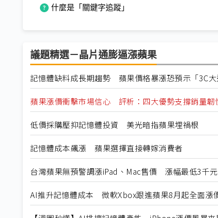
什麼是「關鍵字追蹤」
議題精選－晶片通膨逼漲蘋果
記憶體缺料成長期趨勢 蘋果價格暴漲恐預示「3C大
蘋果漲價衝擊市場信心 評析：四大優勢支撐銷量韌
低價採購壓抑記憶體投資 美光暗指蘋果埋禍根
記憶體成本飆漲 蘋果選擇直接轉嫁消費者
台灣蘋果無預警調漲iPad、Mac售價 漲幅最低3千
AI推升記憶體成本 微軟Xbox跟進蘋果8月起全面漲
【漫圖秒懂】AI排擠記憶體產能 iPhone漲價風暴來