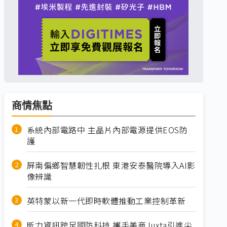
商情焦點
系統內部電路中 主晶片內部電源提供EOS防
護
屏南偏鄉智慧韌性扎根 東港安泰醫院導入AI影
像辨識
英特蒙以新一代即時軟體推動工業控制革新
昕力資訊跨足國防科技 攜手美商Juxta引進尖