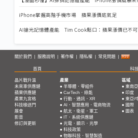
iPhone掌握高階手機市場 蘋果漲價底氣足
AI搶光記憶體產能 Tim Cook鬆口：蘋果漲價已不
關於我們
服務說明
著作權
隱私權
常見問題
|
|
|
|
|
首頁
科
晶片戰升溫
產業
區域
未來車供應鏈
●
半導體．零組件
●
東南
蘋果供應鏈
●
CarTech．綠能
●
印度
產業九宮格
●
行動．通訊．XR
●
東亞/
科技椽送門
●
AI．智慧應用．電商物流
●
國際
展會
●
航太．衛星．軍工
●
圖表
影音
●
IT．系統供應鏈
修訂與更新
●
光電．顯示．光學
●
科技政策
●
物聯科技．智慧製造