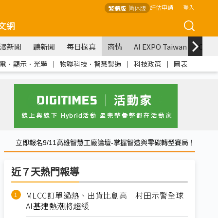
評估申請
登入
繁體版
简体版
文網
漫新聞
聽新聞
每日椽真
商情
AI EXPO Taiwan
COM
電．顯示．光學
｜
物聯科技．智慧製造
｜
科技政策
｜
圖表
立即報名9/11高雄智慧工廠論壇-掌握智造與零碳轉型賽局！
近７天熱門報導
MLCC訂單過熱、出貨比創高 村田示警全球
AI基建熱潮將趨緩