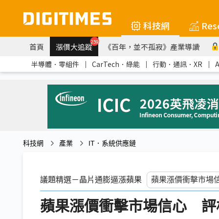
科技網
Res
259
首頁
漲價大追蹤
《百年，並不孤寂》產業導讀
半導體．零組件
｜
CarTech．綠能
｜
行動．通訊．XR
｜
科技網
產業
IT．系統供應鏈
議題精選－晶片通膨逼漲蘋果
蘋果漲價衝擊市場信心 評