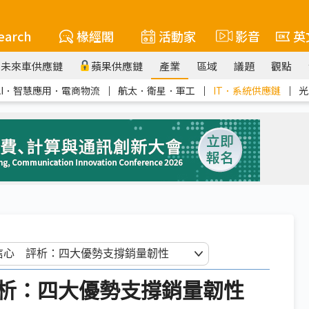
earch
椽經閣
活動家
影音
英
未來車供應鏈
蘋果供應鏈
產業
區域
議題
觀點
AI．智慧應用．電商物流
｜
航太．衛星．軍工
｜
IT．系統供應鏈
｜
光
析：四大優勢支撐銷量韌性