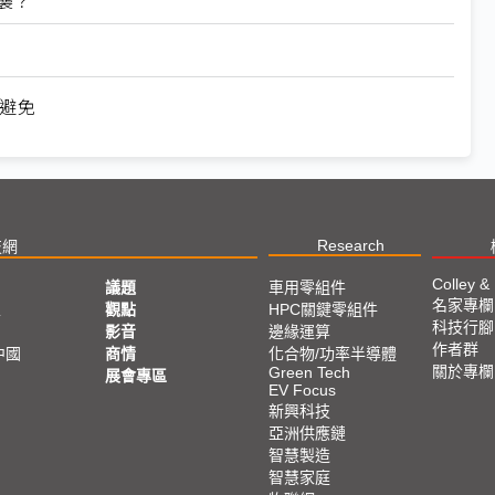
可避免
Research
技網
Colley &
議題
車用零組件
名家專欄
亞
觀點
HPC關鍵零組件
科技行腳
影音
邊緣運算
作者群
中國
商情
化合物/功率半導體
關於專欄
Green Tech
展會專區
EV Focus
新興科技
亞洲供應鏈
智慧製造
智慧家庭