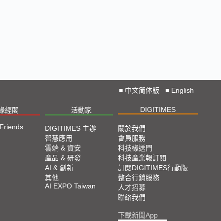
■
中文简体版
■
English
DIGITIMES
椽經閣
活動家
 Friends
DIGITIMES 主辦
關於我們
智慧應用
會員服務
雲端 & 資安
科技椽送門
產品 & 研發
科技產業報訂閱
AI & 創新
訂閱DIGITIMES行動版
其他
整合行銷服務
AI EXPO Taiwan
人才招募
聯絡我們
下載新聞App