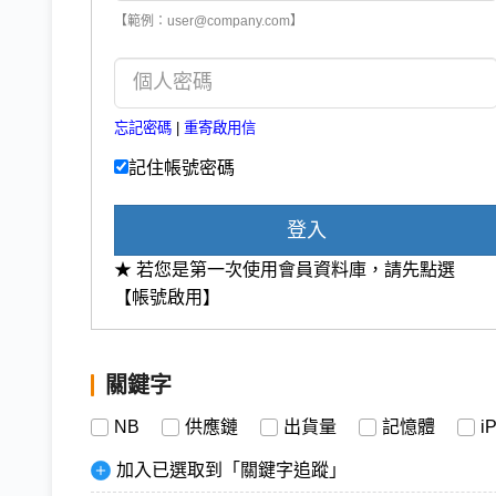
【範例：user@company.com】
忘記密碼
|
重寄啟用信
記住帳號密碼
登入
★ 若您是第一次使用會員資料庫，請先點選
【帳號啟用】
關鍵字
NB
供應鏈
出貨量
記憶體
i
加入已選取到「關鍵字追蹤」