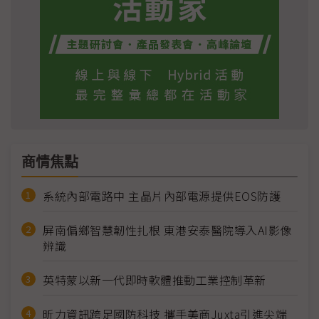
商情焦點
系統內部電路中 主晶片內部電源提供EOS防護
屏南偏鄉智慧韌性扎根 東港安泰醫院導入AI影像
辨識
英特蒙以新一代即時軟體推動工業控制革新
昕力資訊跨足國防科技 攜手美商Juxta引進尖端