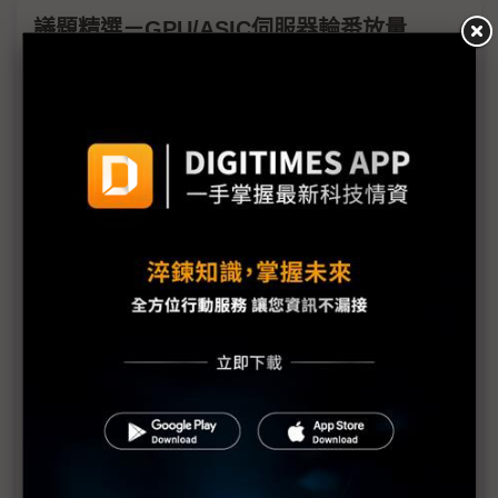
議題精選－GPU/ASIC伺服器輪番放量
GPU、ASIC新平台齊放量 伺服器ODM迎2H26強勁
出貨潮
通用型伺服器出貨大反攻 台系連接器廠迎量價齊揚
NVIDIA催貨力道強勁 Vera Rubin動能3Q26起飛
AWS ASIC伺服器量產在即！ 散熱、組裝、滑軌供應
鏈摩拳擦掌
NVIDIA Vera Rubin正式交付 CoreWeave、甲骨文
率先導入
通用伺服器需求優於預期 缺料衝擊拉貨估3Q26回歸
正軌