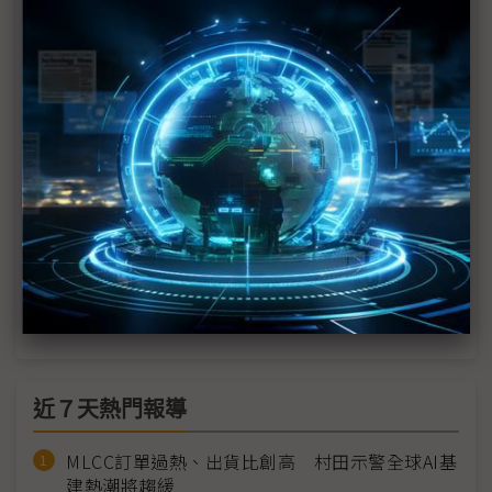
鴻海：Vera Rubin實現全自動化生產 看好2026年放
量
美光大舉投資HBM4設備 Vera Rubin供應量可能超
乎預期
GPU、ASIC伺服器輪番放量 散熱廠一路看好到2029
年
黃仁勳承諾加速Vera Rubin生產 廣達年底再增美國
3座廠
AI基建軍備競賽延燒 台灣電子業約4成看好後市
近７天熱門報導
MLCC訂單過熱、出貨比創高 村田示警全球AI基
建熱潮將趨緩