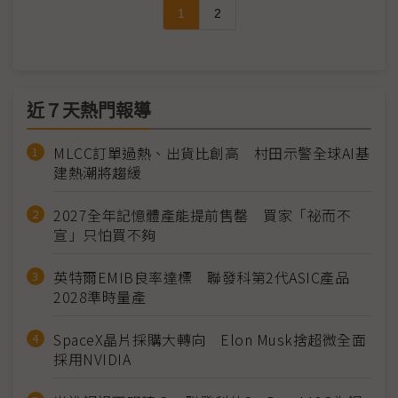
1
2
近７天熱門報導
MLCC訂單過熱、出貨比創高 村田示警全球AI基
建熱潮將趨緩
2027全年記憶體產能提前售罄 買家「祕而不
宣」只怕買不夠
英特爾EMIB良率達標 聯發科第2代ASIC產品
2028準時量產
SpaceX晶片採購大轉向 Elon Musk捨超微全面
採用NVIDIA