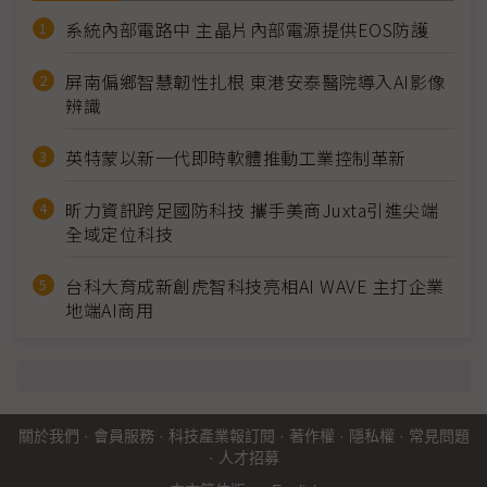
系統內部電路中 主晶片內部電源提供EOS防護
屏南偏鄉智慧韌性扎根 東港安泰醫院導入AI影像
辨識
英特蒙以新一代即時軟體推動工業控制革新
昕力資訊跨足國防科技 攜手美商Juxta引進尖端
全域定位科技
台科大育成新創虎智科技亮相AI WAVE 主打企業
地端AI商用
關於我們
·
會員服務
·
科技產業報訂閱
·
著作權
·
隱私權
·
常見問題
·
人才招募