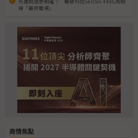
光進銅退更明確？ 聯發科估SerDes 448G為銅
線「最終戰場」
商情焦點