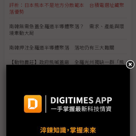
評析：日本熊本不是地方分散範本 台積電選址藏聚
落優勢
南韓無需急蓋全羅道半導體聚落？ 需求、產能與環
境牽動大局
南韓押注全羅道半導體聚落 落地仍有三大難關
【動物農莊】政府熊喊蓋廠 全羅光州獨缺一群「熊
朋友」
從1,500兆到4,755兆韓元 南韓AI半導體投資版圖一
次看懂
南韓擬為半導體聚落鬆綁工時制度 52小時限制可望
放寬
科技1分鐘：全羅道（湖南）半導體聚落