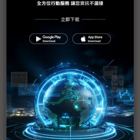
三星、SK海力士建廠光州 終極願景在矽光子生態系
三星全永鉉：光州2座晶圓廠要落地 需擴建核電
全羅道半導體聚落成形 材料設備生態系薄弱成最大
隱憂
南韓仿台打造半導體聚落 家登董座：難複製的是供
應鏈文化
三星宣布2,655兆韓元鉅額投資計畫 南韓四大區域
分工成形
打造第二半導體基地 三星、SK海力士砸800兆韓元
增記憶體廠
圖表1分鐘：三星、SK海力士南韓800兆韓元新廠布局
三星、SK地方投資藍圖將揭曉 南韓半導體版圖擬向