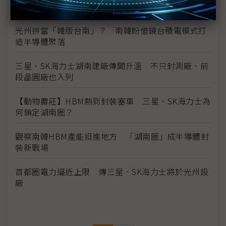
光州地區擴張
光州拼當「韓版台南」？ 南韓盼借鏡台積電模式打
造半導體聚落
三星、SK海力士湖南建廠傳聞升溫 不只封測廠、前
段晶圓廠也入列
【動物農莊】HBM熱到封裝塞車 三星、SK海力士為
何鎖定湖南圈？
觀察南韓HBM產能挺進地方 「湖南圈」成半導體封
裝新戰場
首都圈電力逼近上限 傳三星、SK海力士將於光州設
廠