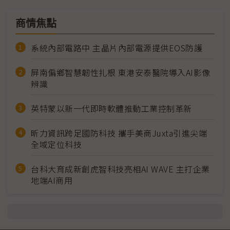
商情焦點
系統內部電路中 主晶片內部電源提供EOS防護
屏南偏鄉智慧韌性扎根 東港安泰醫院導入AI影像
辨識
英特蒙以新一代即時軟體推動工業控制革新
昕力資訊跨足國防科技 攜手美商Juxta引進尖端
全域定位科技
台科大育成新創虎智科技亮相AI WAVE 主打企業
地端AI商用