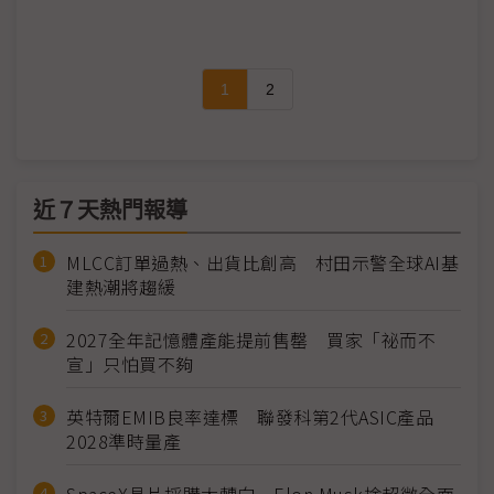
1
2
近７天熱門報導
MLCC訂單過熱、出貨比創高 村田示警全球AI基
建熱潮將趨緩
2027全年記憶體產能提前售罄 買家「祕而不
宣」只怕買不夠
英特爾EMIB良率達標 聯發科第2代ASIC產品
2028準時量產