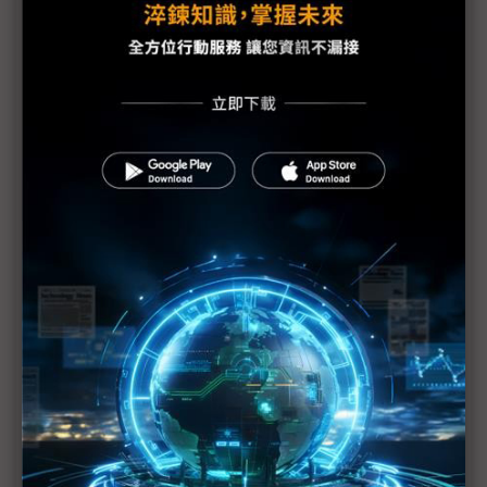
科技1分鐘：全羅道（湖南）半導體聚落
三星、SK海力士建廠光州 終極願景在矽光子生態系
三星全永鉉：光州2座晶圓廠要落地 需擴建核電
全羅道半導體聚落成形 材料設備生態系薄弱成最大
隱憂
南韓仿台打造半導體聚落 家登董座：難複製的是供
應鏈文化
三星宣布2,655兆韓元鉅額投資計畫 南韓四大區域
分工成形
打造第二半導體基地 三星、SK海力士砸800兆韓元
增記憶體廠