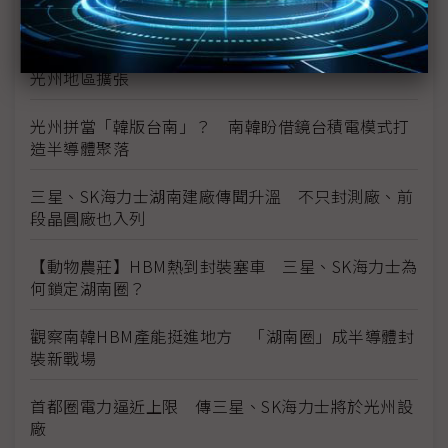
圖表1分鐘：三星、SK海力士南韓800兆韓元新廠布局
三星、SK地方投資藍圖將揭曉 南韓半導體版圖擬向
光州地區擴張
光州拼當「韓版台南」？ 南韓盼借鏡台積電模式打
造半導體聚落
三星、SK海力士湖南建廠傳聞升溫 不只封測廠、前
段晶圓廠也入列
【動物農莊】HBM熱到封裝塞車 三星、SK海力士為
何鎖定湖南圈？
觀察南韓HBM產能挺進地方 「湖南圈」成半導體封
裝新戰場
首都圈電力逼近上限 傳三星、SK海力士將於光州設
廠