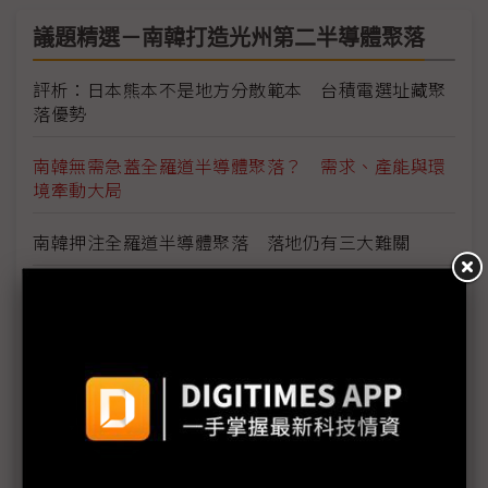
議題精選－南韓打造光州第二半導體聚落
評析：日本熊本不是地方分散範本 台積電選址藏聚
落優勢
南韓無需急蓋全羅道半導體聚落？ 需求、產能與環
境牽動大局
南韓押注全羅道半導體聚落 落地仍有三大難關
【動物農莊】政府熊喊蓋廠 全羅光州獨缺一群「熊
朋友」
從1,500兆到4,755兆韓元 南韓AI半導體投資版圖一
次看懂
南韓擬為半導體聚落鬆綁工時制度 52小時限制可望
放寬