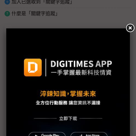
加入已選取到「關鍵字追蹤」
什麼是「關鍵字追蹤」
議題精選－Meta算力變現牽動AI鏈
台積電、NVIDIA毫不畏懼「泡沫論」？ 主權AI世界
盃正要開始
Meta投入算力出租掀議 投資過剩還是雲端AI晶片需
求續攻？
Meta算力出租掀AI泡沫疑雲 伺服器鏈駁：看見AI投
資續航力
Meta軟銀布局雲端算力變現 AI基建競賽邁向商業化
資料中心成新金礦 Meta開啟AI算力商業化新戰局