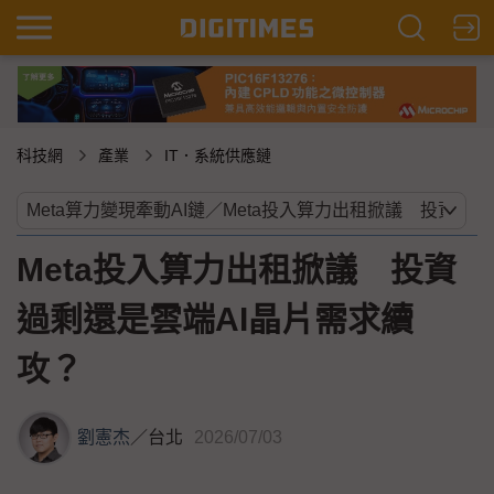
科技網
產業
IT．系統供應鏈
Meta投入算力出租掀議 投資
過剩還是雲端AI晶片需求續
攻？
劉憲杰
／
台北
2026/07/03