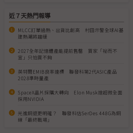
近７天熱門報導
MLCC訂單過熱、出貨比創高 村田示警全球AI基
建熱潮將趨緩
2027全年記憶體產能提前售罄 買家「祕而不
宣」只怕買不夠
英特爾EMIB良率達標 聯發科第2代ASIC產品
2028準時量產
SpaceX晶片採購大轉向 Elon Musk捨超微全面
採用NVIDIA
光進銅退更明確？ 聯發科估SerDes 448G為銅
線「最終戰場」