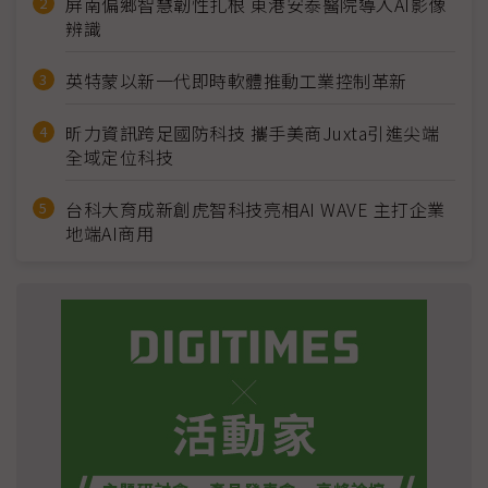
屏南偏鄉智慧韌性扎根 東港安泰醫院導入AI影像
辨識
英特蒙以新一代即時軟體推動工業控制革新
昕力資訊跨足國防科技 攜手美商Juxta引進尖端
全域定位科技
台科大育成新創虎智科技亮相AI WAVE 主打企業
地端AI商用