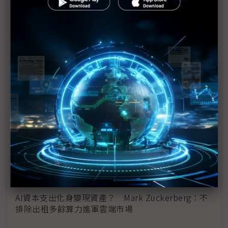
科技1分鐘：Meta為何現在需要算力變現？
Meta擬出售AI算力 雲端業務浮出檯面
無懼高通！ 聯發科左手猛攻TPU、右手開拓
ASIC「第二家客戶」
科技巨頭集體控管AI支出 Meta踩煞車凸顯Token成
本挑戰
Meta傳評估售股籌AI基建資金 科技巨擘造廠進入融
資新模式
Meta屢次延後新AI模型釋出 市場疑慮鉅額投資能否
回本
AI資本支出化身變現資產？ Mark Zuckerberg：不
排除出租多餘算力進軍雲端市場