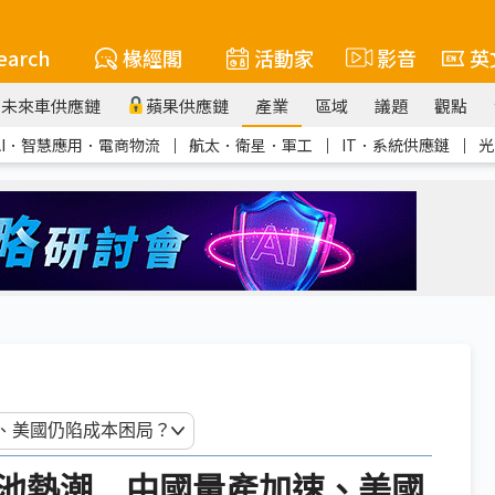
earch
椽經閣
活動家
影音
英
未來車供應鏈
蘋果供應鏈
產業
區域
議題
觀點
AI．智慧應用．電商物流
｜
航太．衛星．軍工
｜
IT．系統供應鏈
｜
光
池熱潮 中國量產加速、美國