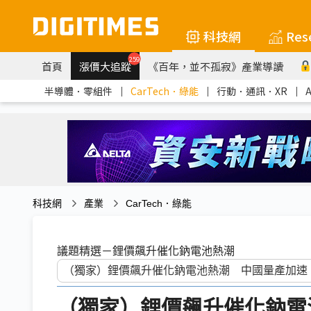
科技網
Res
259
首頁
漲價大追蹤
《百年，並不孤寂》產業導讀
半導體．零組件
｜
CarTech．綠能
｜
行動．通訊．XR
｜
科技網
產業
CarTech．綠能
議題精選－鋰價飆升催化鈉電池熱潮
（獨家）鋰價飆升催化鈉電