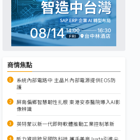
商情焦點
系統內部電路中 主晶片內部電源提供EOS防
護
屏南偏鄉智慧韌性扎根 東港安泰醫院導入AI影
像辨識
英特蒙以新一代即時軟體推動工業控制革新
昕力資訊跨足國防科技 攜手美商Juxta引進尖