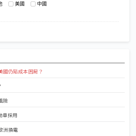
池
美國
中國
美國仍陷成本困局？
？
風險
動車採用
歐洲換電