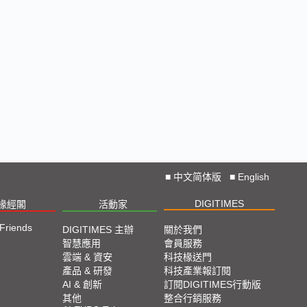
■
中文简体版
■
English
DIGITIMES
椽經閣
活動家
 Friends
DIGITIMES 主辦
關於我們
智慧應用
會員服務
雲端 & 資安
科技椽送門
產品 & 研發
科技產業報訂閱
AI & 創新
訂閱DIGITIMES行動版
其他
整合行銷服務