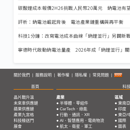
碳酸鋰成本報價2H26挑戰人民幣20萬元 鈉電池有
評析：鈉電池崛起背後 電池產業鏈重構與再平衡
科技1分鐘：改寫電池成本曲線「鈉鋰並行」另闢新
寧德時代啟動鈉電池量產 2026年成「鈉鋰並行」
關於我們
服務說明
著作權
隱私權
常見問題
|
|
|
|
|
首頁
科
晶片戰升溫
產業
區域
未來車供應鏈
●
半導體．零組件
●
東南
蘋果供應鏈
●
CarTech．綠能
●
印度
產業九宮格
●
行動．通訊．XR
●
東亞/
科技椽送門
●
AI．智慧應用．電商物流
●
國際
展會
●
航太．衛星．軍工
●
圖表