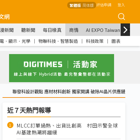
評估申請
登入
繁體版
简体版
文網
漫新聞
聽新聞
每日椽真
商情
AI EXPO Taiwan
COM
電．顯示．光學
｜
物聯科技．智慧製造
｜
科技政策
｜
圖表
聯發科設計觀點 應材材料創新 獨家開講 破除AI晶片供應鏈
近７天熱門報導
MLCC訂單過熱、出貨比創高 村田示警全球
AI基建熱潮將趨緩