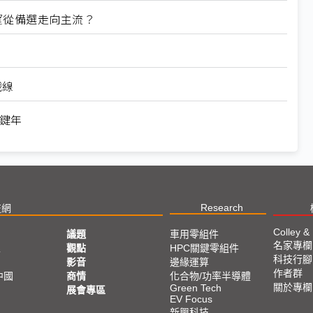
望從備選走向主流？
戰線
關鍵年
Research
技網
Colley &
議題
車用零組件
名家專欄
亞
觀點
HPC關鍵零組件
科技行腳
影音
邊緣運算
作者群
中國
商情
化合物/功率半導體
關於專欄
Green Tech
展會專區
EV Focus
新興科技