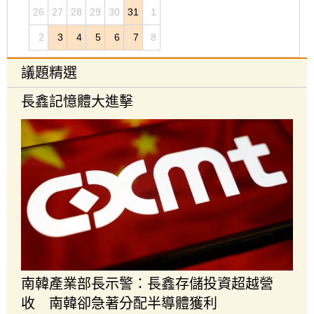
26
27
28
29
30
31
1
2
3
4
5
6
7
8
議題精選
長鑫記憶體大進擊
南韓產業部長示警：長鑫存儲投資超越營
收 南韓卻急著分配半導體獲利