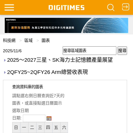
科技網
區域
圖表
2025/11/6
2025～2027三星、SK海力士記憶體產量展望
2QFY25~2QFY26 Arm總營收表現
查詢資料庫的圖表
請點選右側日曆查詢近7天的
圖表，或直接點選日曆圖示
選取日期
日期:
日
一
二
三
四
五
六