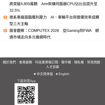
將突破4,800萬顆 Arm架構伺服器CPU佔比估提升至
32.5%
德系車廠面臨獲利壓力 AI、車輛平台與營運效率成轉
型三大主軸
展會觀察：COMPUTEX 2026 從Gaming到FWA 網
通市場走向多元連網時代
關於我們
·
會員服務
·
科技產業報訂閱
·
著作權
·
隱私權
·
常見問題
·
人才招募
■
中文简体版
■
English
下載新聞App