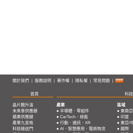
關於我們
服務說明
著作權
隱私權
常見問題
|
|
|
|
|
首頁
科技
晶片戰升溫
產業
區域
未來車供應鏈
●
半導體．零組件
●
東南亞
蘋果供應鏈
●
CarTech．綠能
●
印度
產業九宮格
●
行動．通訊．XR
●
東亞/
科技椽送門
●
AI．智慧應用．電商物流
●
國際