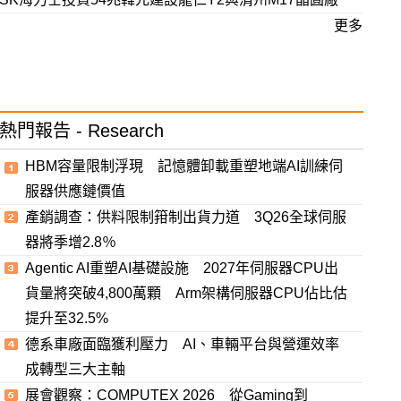
更多
熱門報告 - Research
HBM容量限制浮現 記憶體卸載重塑地端AI訓練伺
服器供應鏈價值
產銷調查：供料限制箝制出貨力道 3Q26全球伺服
器將季增2.8％
Agentic AI重塑AI基礎設施 2027年伺服器CPU出
貨量將突破4,800萬顆 Arm架構伺服器CPU佔比估
提升至32.5%
德系車廠面臨獲利壓力 AI、車輛平台與營運效率
成轉型三大主軸
展會觀察：COMPUTEX 2026 從Gaming到