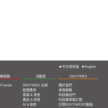
■
中文简体版
■
English
椽經閣
活動家
DIGITIMES
 Friends
DIGITIMES 主辦
關於我們
欄
智慧應用
會員服務
腳
雲端 & 資安
科技椽送門
產品 & 研發
科技產業報訂閱
欄
AI & 創新
訂閱DIGITIMES行動版