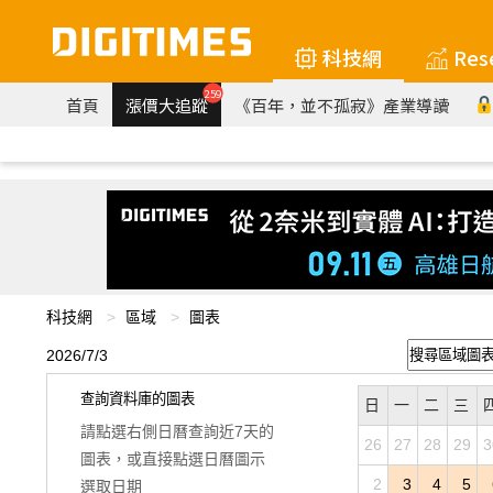
科技網
Res
259
首頁
漲價大追蹤
《百年，並不孤寂》產業導讀
科技網
區域
圖表
2026/7/3
查詢資料庫的圖表
日
一
二
三
請點選右側日曆查詢近7天的
26
27
28
29
3
圖表，或直接點選日曆圖示
2
3
4
5
選取日期