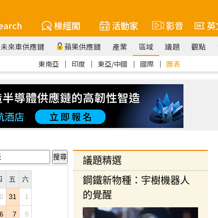
earch
椽經閣
活動家
影音
英
未來車供應鏈
蘋果供應鏈
產業
區域
議題
觀點
東南亞
｜
印度
｜
東亞/中國
｜
國際
｜
圖表
議題精選
四
五
六
鋼鐵新物種：宇樹機器人
的覺醒
0
31
1
6
7
8