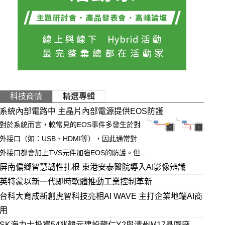
科技商情
精選專輯
系統內部電路中 主晶片內部電源提供EOS防護
對於系統而言，較常見的EOS事件多發生於對
外接口（如：USB、HDMI等），因此通常對
外接口都會加上TVS元件加強EOS的防護。但...
屏南偏鄉智慧韌性扎根 東港安泰醫院導入AI影像辨識
英特蒙以新一代即時軟體推動工業控制革新
台科大育成新創虎智科技亮相AI WAVE 主打企業地端AI商
用
SK海力士投資54兆韓元建設龍仁Y2與清州M17晶圓廠