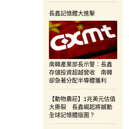
長鑫記憶體大進擊
南韓產業部長示警：長鑫
存儲投資超越營收 南韓
卻急著分配半導體獲利
【動物農莊】1兆美元估值
大撕裂 長鑫崛起將撼動
全球記憶體版圖？