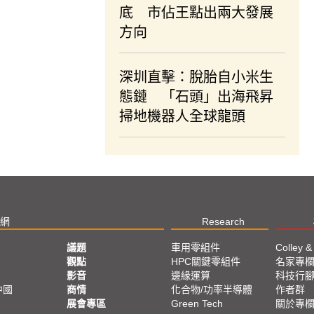
底 市佔王點出兩大發展
方向
深圳直擊：脫胎自小米生
態鏈 「石頭」出海飛昇
掃地機器人全球龍頭
網
Research
議題
車用零組件
Colley &
觀點
HPC關鍵零組件
名家專
影音
邊緣運算
科技行
中國
商情
化合物/功率半導體
作者群
展會專區
Green Tech
關於專