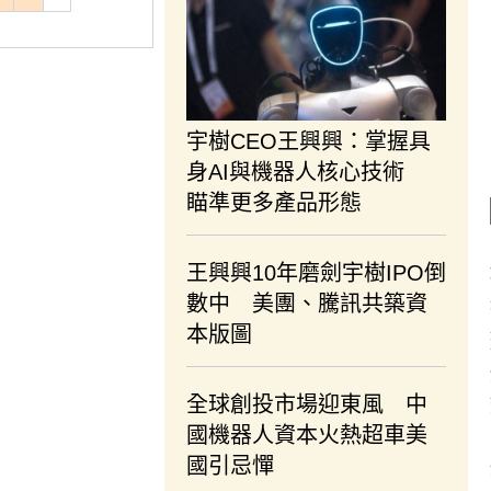
宇樹CEO王興興：掌握具
身AI與機器人核心技術
瞄準更多產品形態
王興興10年磨劍宇樹IPO倒
數中 美團、騰訊共築資
本版圖
全球創投市場迎東風 中
國機器人資本火熱超車美
國引忌憚