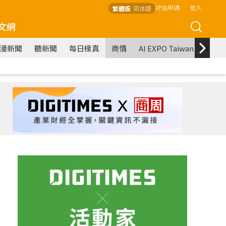
評估申請
登入
繁體版
简体版
文網
漫新聞
聽新聞
每日椽真
商情
AI EXPO Taiwan
COM