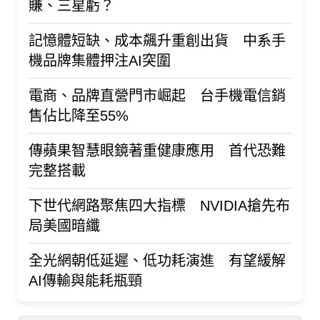
賺、三星虧？
記憶體短缺、成本飆升重創出貨 中系手
機品牌集體押注AI突圍
電商、品牌直營門市崛起 台手機電信銷
售佔比降至55%
傳蘋果智慧眼鏡著重健康應用 首代恐難
完整搭載
下世代網路聚焦四大指標 NVIDIA搶先布
局美國暗纖
全光網朝低延遲、低功耗演進 有望緩解
AI傳輸與能耗瓶頸