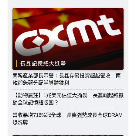
長鑫記憶體大進擊
南韓產業部長示警：長鑫存儲投資超越營收 南
韓卻急著分配半導體獲利
【動物農莊】1兆美元估值大撕裂 長鑫崛起將撼
動全球記憶體版圖？
營收暴增716%冠全球 長鑫強勢成長全球DRAM
恐洗牌