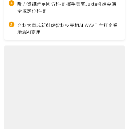
昕力資訊跨足國防科技 攜手美商Juxta引進尖端
全域定位科技
台科大育成新創虎智科技亮相AI WAVE 主打企業
地端AI商用