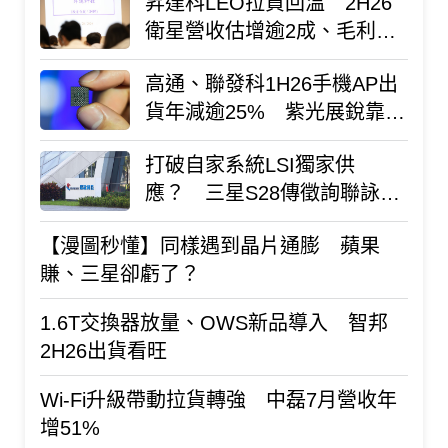
昇達科LEO拉貨回溫 2H26
衛星營收估增逾2成、毛利率
拚60%
高通、聯發科1H26手機AP出
貨年減逾25% 紫光展銳靠低
價優勢逆勢成長
打破自家系統LSI獨家供
應？ 三星S28傳徵詢聯詠
DDI報價
【漫圖秒懂】同樣遇到晶片通膨 蘋果
賺、三星卻虧了？
1.6T交換器放量、OWS新品導入 智邦
2H26出貨看旺
Wi-Fi升級帶動拉貨轉強 中磊7月營收年
增51%