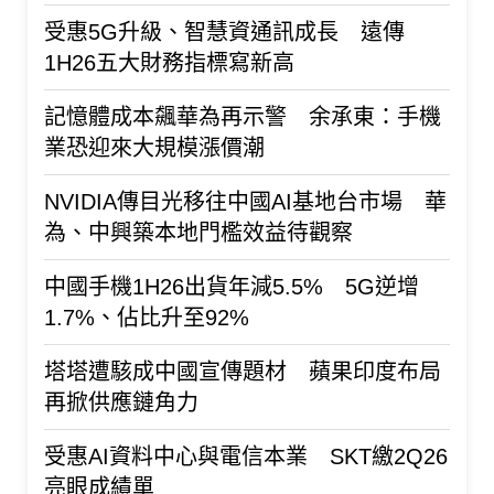
受惠5G升級、智慧資通訊成長 遠傳
1H26五大財務指標寫新高
記憶體成本飆華為再示警 余承東：手機
業恐迎來大規模漲價潮
NVIDIA傳目光移往中國AI基地台市場 華
為、中興築本地門檻效益待觀察
中國手機1H26出貨年減5.5% 5G逆增
1.7%、佔比升至92%
塔塔遭駭成中國宣傳題材 蘋果印度布局
再掀供應鏈角力
受惠AI資料中心與電信本業 SKT繳2Q26
亮眼成績單