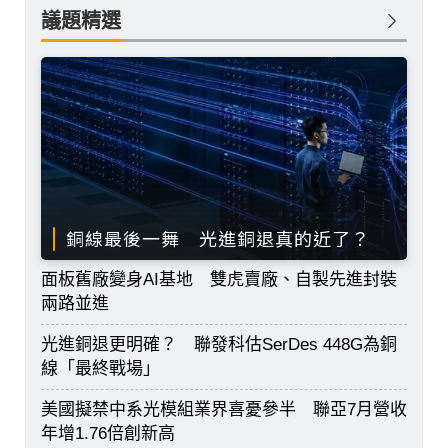
議題精選
銅線最後一舞 光進銅退真的近了？
面板舊廠變身AI基地 雙虎賣廠、自製先進封裝
兩路並進
光進銅退更明確？ 聯發科估SerDes 448G為銅
線「最終戰場」
美國擬禁中系光模組業界喜憂參半 聯亞7月營收
年增1.76倍創新高