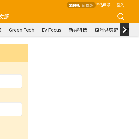
評估申請
登入
繁體版
简体版
文網
體
Green Tech
EV Focus
新興科技
亞洲供應鏈
智慧