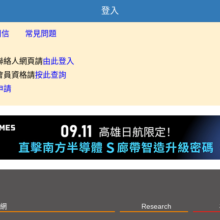
登入
用信
常見問題
聯絡人網頁請
由此登入
會員資格請
按此查詢
申請
網
Research