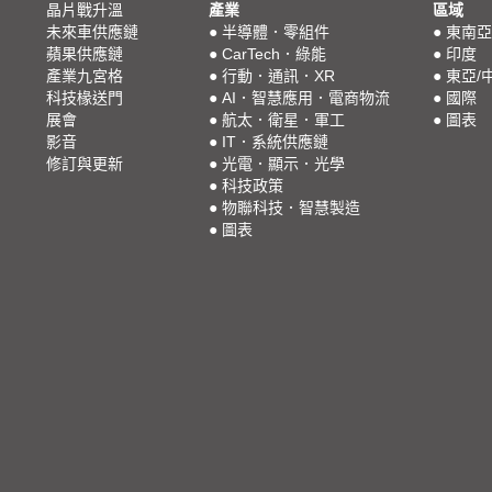
晶片戰升溫
產業
區域
未來車供應鏈
●
半導體．零組件
●
東南亞
蘋果供應鏈
●
CarTech．綠能
●
印度
產業九宮格
●
行動．通訊．XR
●
東亞/
科技椽送門
●
AI．智慧應用．電商物流
●
國際
展會
●
航太．衛星．軍工
●
圖表
影音
●
IT．系統供應鏈
修訂與更新
●
光電．顯示．光學
●
科技政策
●
物聯科技．智慧製造
●
圖表