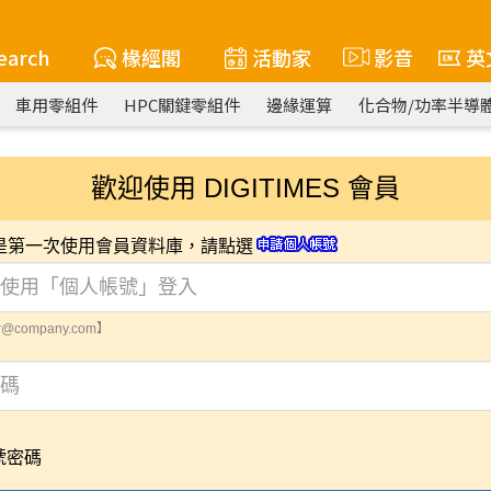
earch
椽經閣
活動家
影音
英
車用零組件
HPC關鍵零組件
邊緣運算
化合物/功率半導
歡迎使用 DIGITIMES 會員
您是第一次使用會員資料庫，請點選
@company.com】
號密碼