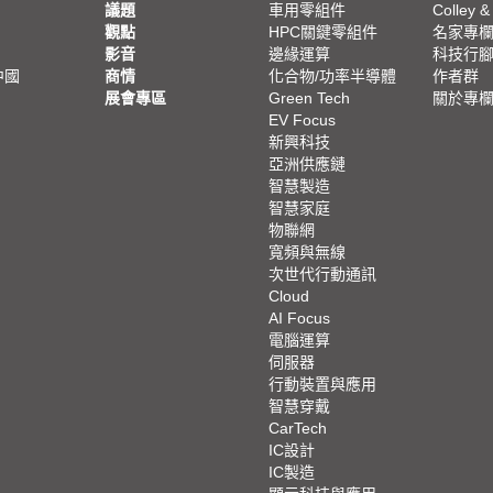
議題
車用零組件
Colley &
觀點
HPC關鍵零組件
名家專
影音
邊緣運算
科技行
中國
商情
化合物/功率半導體
作者群
展會專區
Green Tech
關於專
EV Focus
新興科技
亞洲供應鏈
智慧製造
智慧家庭
物聯網
寬頻與無線
次世代行動通訊
Cloud
AI Focus
電腦運算
伺服器
行動裝置與應用
智慧穿戴
CarTech
IC設計
IC製造