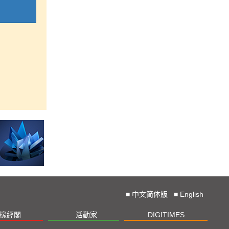
■
中文简体版
■
English
椽經閣
活動家
DIGITIMES