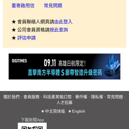
重寄啟用信
常見問題
★ 會員聯絡人網頁請
由此登入
★ 公司會員資格請
按此查詢
★
評估申請
關於我們
·
會員服務
·
科技產業報訂閱
·
著作權
·
隱私權
·
常見問題
·
人才招募
■
中文简体版
■
English
下載新聞App