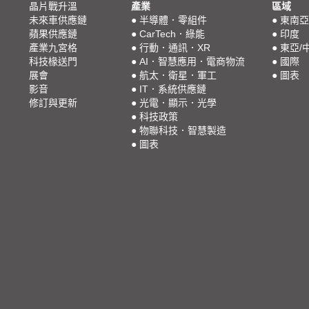
晶片戰升溫
產業
區域
未來車供應鏈
●
半導體．零組件
●
東南亞
蘋果供應鏈
●
CarTech．綠能
●
印度
產業九宮格
●
行動．通訊．XR
●
東亞/
科技椽送門
●
AI．智慧應用．電商物流
●
國際
展會
●
航太．衛星．軍工
●
圖表
影音
●
IT．系統供應鏈
修訂與更新
●
光電．顯示．光學
●
科技政策
●
物聯科技．智慧製造
●
圖表