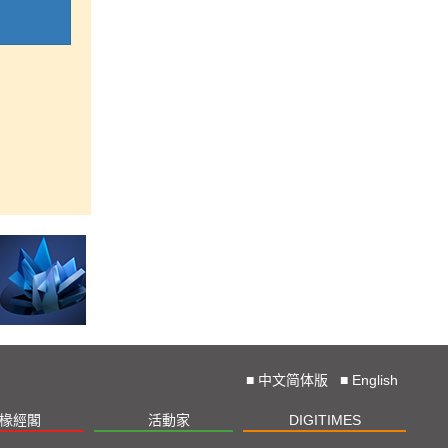
■
中文简体版
■
English
椽經閣
活動家
DIGITIMES