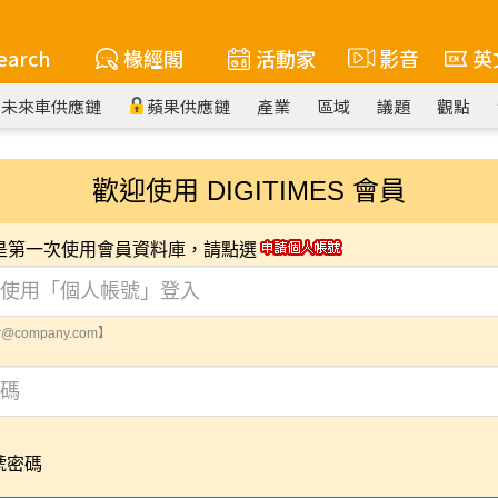
earch
椽經閣
活動家
影音
英
未來車供應鏈
蘋果供應鏈
產業
區域
議題
觀點
歡迎使用 DIGITIMES 會員
您是第一次使用會員資料庫，請點選
@company.com】
號密碼