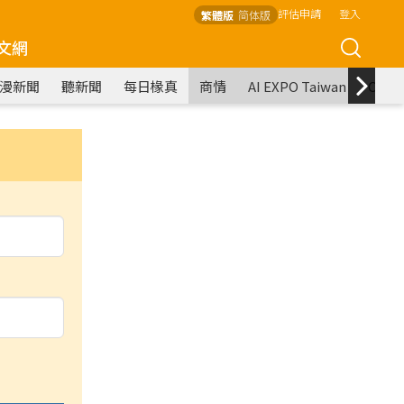
評估申請
登入
繁體版
简体版
文網
漫新聞
聽新聞
每日椽真
商情
AI EXPO Taiwan
COM