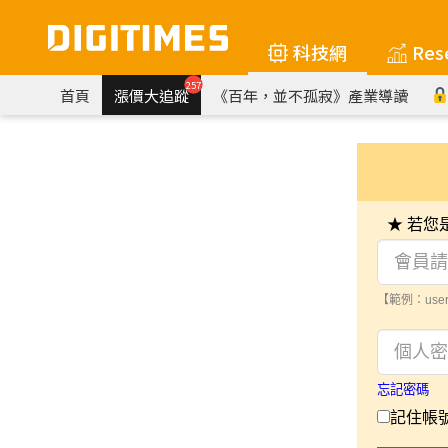
科技網
Res
257
首頁
漲價大追蹤
《百年，並不孤寂》產業導讀
★ 若
【範例：user
忘記密碼
記住帳