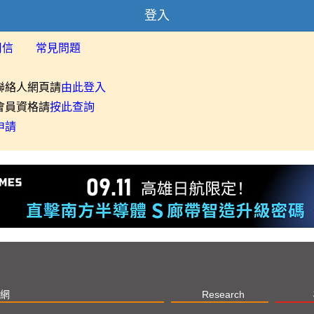
登入
用信
常見問題
聯絡人網頁請
由此登入
會員資格請
按此查詢
申請
網
Research