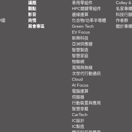
議題
車用零組件
Colley &
觀點
HPC關鍵零組件
名家專
影音
邊緣運算
科技行
中國
商情
化合物/功率半導體
作者群
展會專區
Green Tech
關於專
EV Focus
新興科技
亞洲供應鏈
智慧製造
智慧家庭
物聯網
寬頻與無線
次世代行動通訊
Cloud
AI Focus
電腦運算
伺服器
行動裝置與應用
智慧穿戴
CarTech
IC設計
IC製造