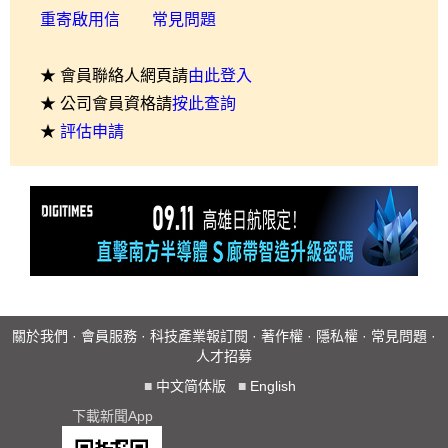
重寄啟用信
常見問題
★ 會員聯絡人網頁請
由此登入
★ 公司會員資格請
按此查詢
★
評估申請
關於我們
·
會員服務
·
科技產業報訂閱
·
著作權
·
隱私權
·
常見問題
·
人才招募
■
中文简体版
■
English
下載新聞App